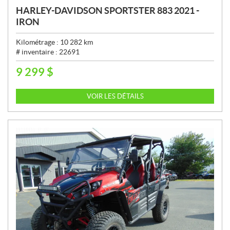
HARLEY-DAVIDSON SPORTSTER 883 2021 -
IRON
Kilométrage :
10 282
km
# inventaire :
22691
9 299
$
P
R
I
VOIR LES DÉTAILS
X
: