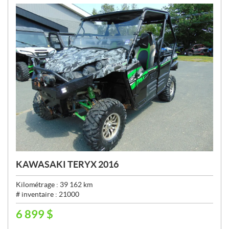
:
KAWASAKI TERYX 2016
Kilométrage :
39 162
km
# inventaire :
21000
6 899
$
P
R