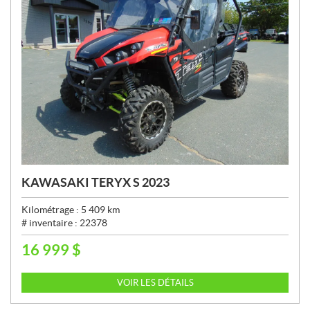
KAWASAKI TERYX S 2023
Kilométrage :
5 409
km
# inventaire :
22378
16 999
$
P
R
I
VOIR LES DÉTAILS
X