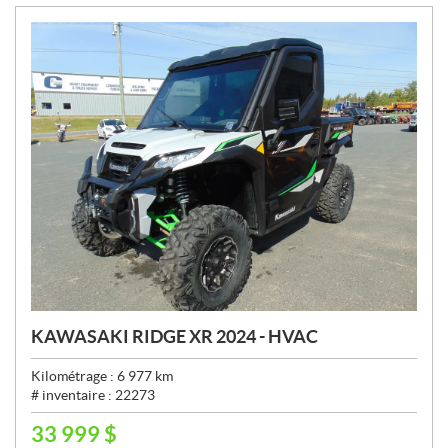
:
KAWASAKI RIDGE XR 2024 - HVAC
Kilométrage :
6 977
km
# inventaire :
22273
33 999
$
P