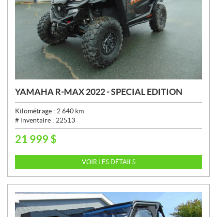
YAMAHA R-MAX 2022 - SPECIAL EDITION
Kilométrage :
2 640
km
# inventaire :
22513
21 999
$
P
R
I
VOIR LES DÉTAILS
X
: