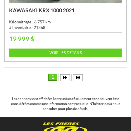
KAWASAKI KRX 1000 2021
Kilométrage :
6 757
km
# inventaire :
21368
19 999
$
P
R
I
VOIR LES DÉTAILS
X
:
1
Les données sont affichées à titre indicatif seulement et ne peuvent être
considérées comme une information contractuelle. N'hésitez pas à nous
consulter pour plus de détails.
C
L
o
e