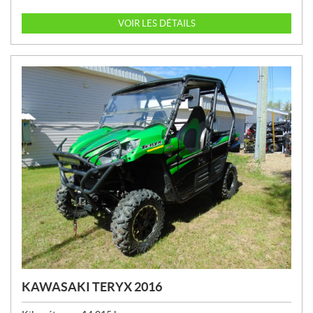
R
I
VOIR LES DÉTAILS
X
:
KAWASAKI TERYX 2016