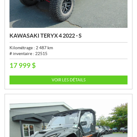
KAWASAKI TERYX 4 2022 - S
Kilométrage :
2 487
km
# inventaire :
22515
17 999
$
P
R
I
VOIR LES DÉTAILS
X
: