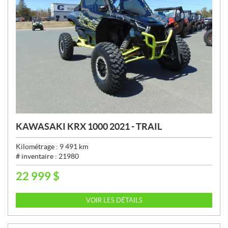
KAWASAKI KRX 1000 2021 - TRAIL
Kilométrage :
9 491
km
# inventaire :
21980
22 999
$
P
R
I
VOIR LES DÉTAILS
X