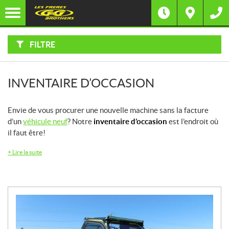
F
I
Filtre
L
Type
T
R
E
FILTRE
R
Catégorie
P
A
R
:
Marque
INVENTAIRE D’OCCASION
Année
Envie de vous procurer une nouvelle machine sans la facture
d’un
véhicule neuf
? Notre
inventaire d’occasion
est l’endroit où
Prix
il faut être!
+
Lire la suite
Inventaire
CHERCHER