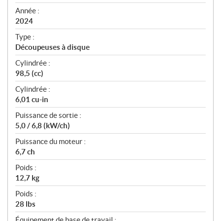
i
f
Année :
i
2024
c
Type :
a
Découpeuses à disque
t
Cylindrée :
i
98,5 (cc)
o
n
Cylindrée :
s
6,01 cu-in
Puissance de sortie :
5,0 / 6,8 (kW/ch)
Puissance du moteur :
6,7 ch
Poids :
12,7 kg
Poids :
28 lbs
Équipement de base de travail :