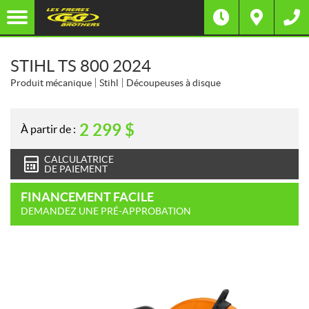
STIHL TS 800 2024
Produit mécanique
Stihl
Découpeuses à disque
2 299
$
À partir de :
CALCULATRICE
DE PAIEMENT
FINANCEMENT FACILE
DEMANDEZ UNE PRÉ-APPROBATION