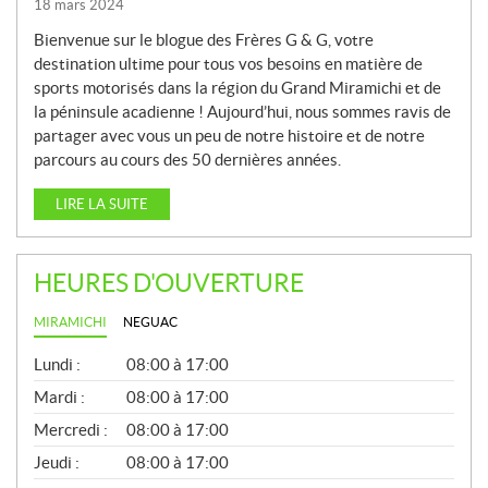
18 mars 2024
Bienvenue sur le blogue des Frères G & G, votre
destination ultime pour tous vos besoins en matière de
sports motorisés dans la région du Grand Miramichi et de
la péninsule acadienne ! Aujourd’hui, nous sommes ravis de
partager avec vous un peu de notre histoire et de notre
parcours au cours des 50 dernières années.
LIRE LA SUITE
HEURES D'OUVERTURE
MIRAMICHI
NEGUAC
G
Lundi :
08:00 à 17:00
É
N
Mardi :
08:00 à 17:00
É
Mercredi :
08:00 à 17:00
R
A
Jeudi :
08:00 à 17:00
L