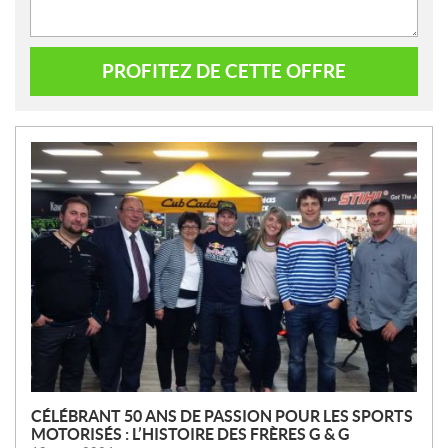
PROFITEZ DE CETTE OFFRE
N
O
U
V
E
L
L
E
S
CÉLÉBRANT 50 ANS DE PASSION POUR LES SPORTS
MOTORISÉS : L’HISTOIRE DES FRÈRES G & G