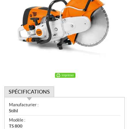
Imprimer
SPÉCIFICATIONS
S
Manufacturier :
p
Stihl
é
Modèle :
c
TS 800