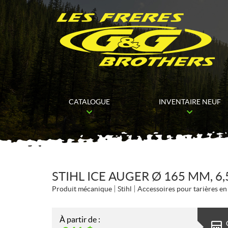
CATALOGUE
INVENTAIRE NEUF
STIHL ICE AUGER Ø 165 MM, 6,
Produit mécanique
Stihl
Accessoires pour tarières en
À partir de :