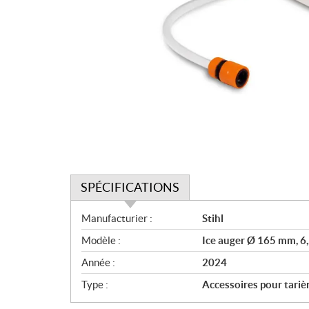
SPÉCIFICATIONS
S
Manufacturier :
Stihl
p
Modèle :
Ice auger Ø 165 mm, 6,
é
c
Année :
2024
i
Type :
Accessoires pour tarièr
f
i