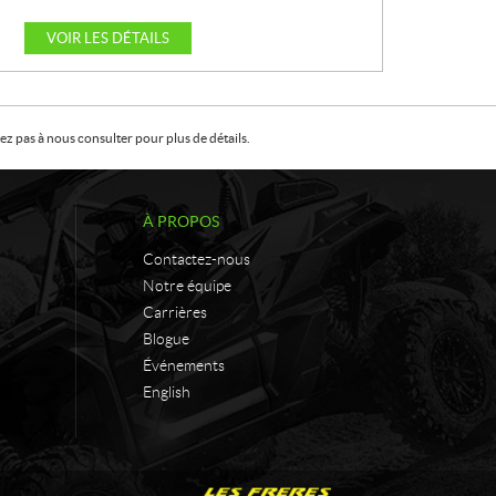
R
R
R
I
I
I
X
X
X
VOIR LES DÉTAILS
VOIR LES DÉTAILS
VOIR LES DÉTAILS
:
:
:
z pas à nous consulter pour plus de détails.
À PROPOS
Contactez-nous
Notre équipe
Carrières
Blogue
Événements
English