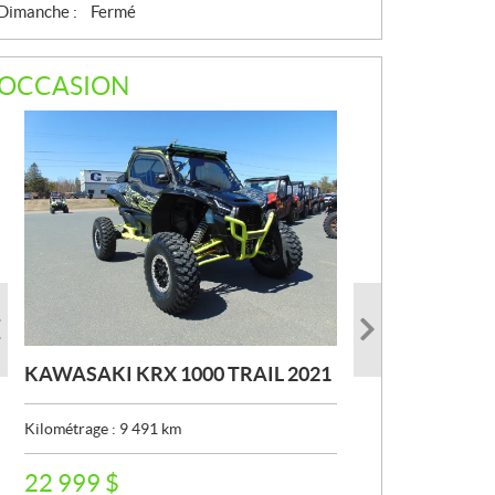
Dimanche :
Fermé
OCCASION
KAWASAKI KRX 1000 TRAIL 2021
KAWASAKI TERYX 2016
KAWASAKI KLE 500 SE 2026
Kilométrage :
Kilométrage :
Kilométrage :
9 491
39 162
911
km
km
km
P
P
P
22 999
6 899
8 499
$
$
$