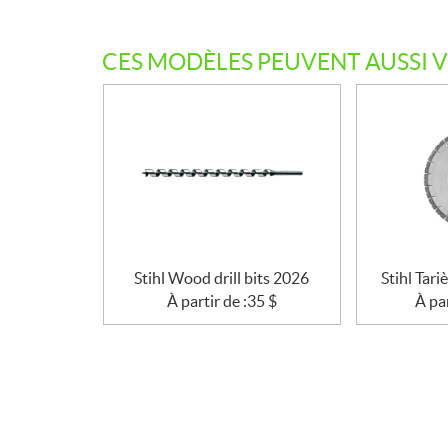
c
a
CES MODÈLES PEUVENT AUSSI 
t
i
o
n
s
Stihl Wood drill bits 2026
Stihl Tari
À partir de :
35
$
À par