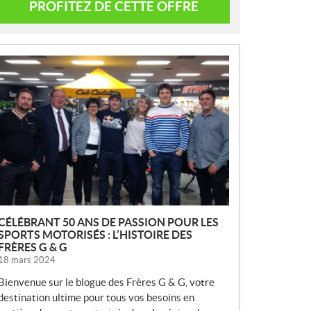
PROFITEZ DE CETTE OFFRE
N
O
U
V
E
L
L
E
S
CÉLÉBRANT 50 ANS DE PASSION POUR LES
SPORTS MOTORISÉS : L’HISTOIRE DES
FRÈRES G & G
18 mars 2024
Bienvenue sur le blogue des Frères G & G, votre
destination ultime pour tous vos besoins en