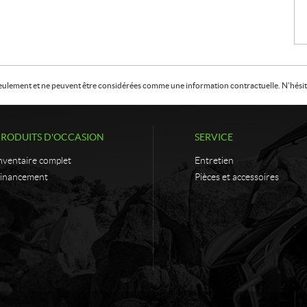
f seulement et ne peuvent être considérées comme une information contractuelle. N'hésite
PRODUITS D'OCCASION
SERVICE
nventaire complet
Entretien
inancement
Pièces et accessoires