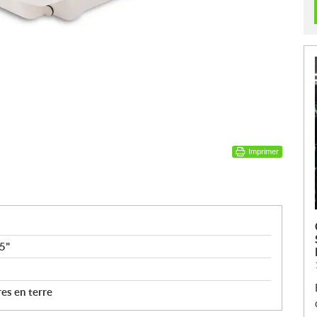
Imprimer
5"
es en terre