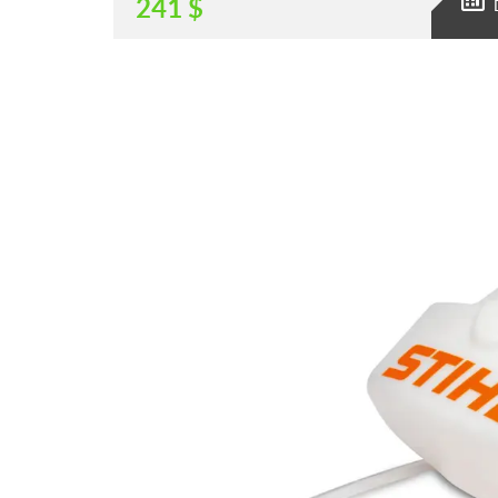
241
$