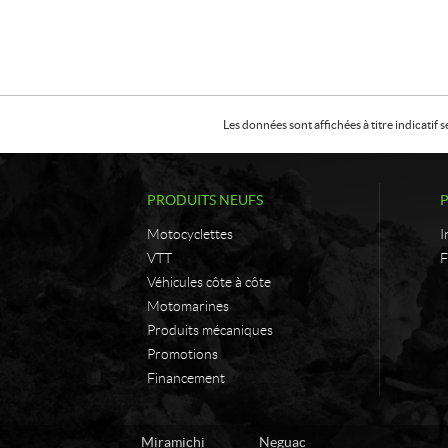
Les données sont affichées à titre indicati
PRODUITS NEUFS
Motocyclettes
I
VTT
F
Véhicules côte à côte
Motomarines
Produits mécaniques
Promotions
Financement
C
L
Miramichi
Neguac