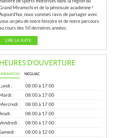
matière de sports motorisés dans la région du
Grand Miramichi et de la péninsule acadienne !
Aujourd’hui, nous sommes ravis de partager avec
vous un peu de notre histoire et de notre parcours
au cours des 50 dernières années.
LIRE LA SUITE
HEURES D'OUVERTURE
MIRAMICHI
NEGUAC
G
Lundi :
08:00 à 17:00
É
N
Mardi :
08:00 à 17:00
É
Mercredi :
08:00 à 17:00
R
A
Jeudi :
08:00 à 17:00
L
Vendredi :
08:00 à 17:00
Samedi :
08:00 à 12:00