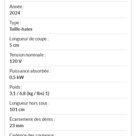
i
f
Année :
i
2024
c
Type :
a
Taille-haies
t
Longueur de coupe :
i
5 cm
o
n
Tension nominale :
s
120 V
Puissance absorbée :
0,5 kW
Poids :
3,1 / 6,8 (kg / lbs) 1)
Longueur hors tout :
101 cm
Écartement des dents :
23 mm
Cadence des couteaux :