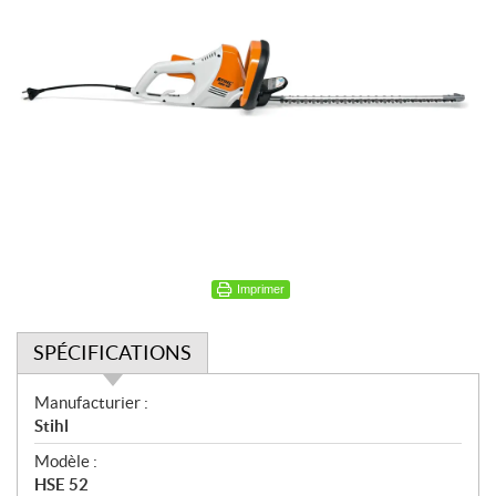
Imprimer
SPÉCIFICATIONS
S
Manufacturier :
p
Stihl
é
Modèle :
c
HSE 52