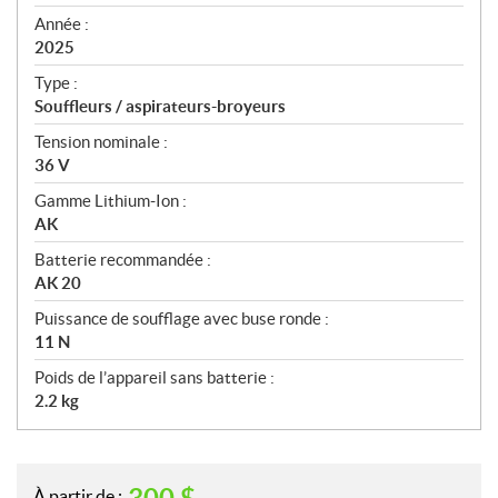
i
f
Année :
i
2025
c
Type :
a
Souffleurs / aspirateurs-broyeurs
t
Tension nominale :
i
36 V
o
n
Gamme Lithium-Ion :
s
AK
Batterie recommandée :
AK 20
Puissance de soufflage avec buse ronde :
11 N
Poids de l’appareil sans batterie :
2.2 kg
À partir de :