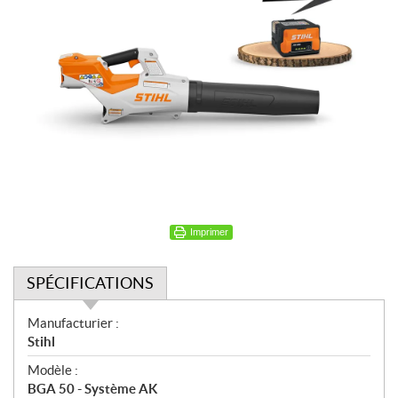
Imprimer
SPÉCIFICATIONS
S
Manufacturier :
p
Stihl
é
Modèle :
c
BGA 50 - Système AK