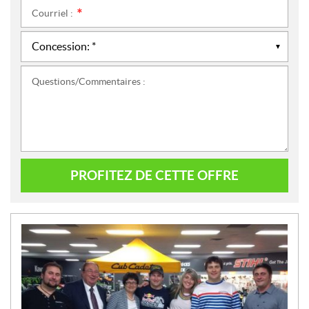
Courriel :
*
Questions/Commentaires :
PROFITEZ DE CETTE OFFRE
N
O
U
V
E