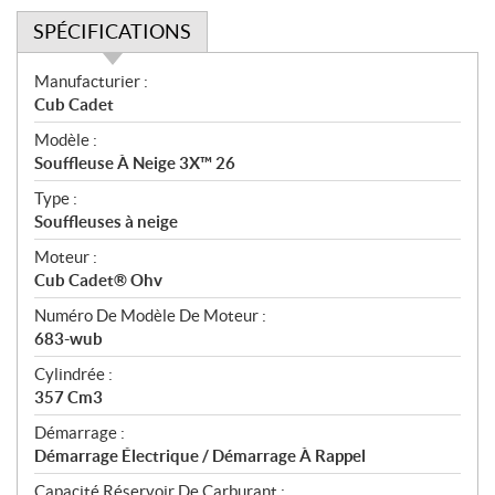
SPÉCIFICATIONS
S
Manufacturier :
p
Cub Cadet
é
Modèle :
c
Souffleuse À Neige 3X™ 26
i
f
Type :
i
Souffleuses à neige
c
Moteur :
a
Cub Cadet® Ohv
t
Numéro De Modèle De Moteur :
i
683-wub
o
n
Cylindrée :
s
357 Cm3
Démarrage :
Démarrage Électrique / Démarrage À Rappel
Capacité Réservoir De Carburant :