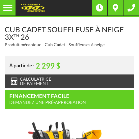
CUB CADET SOUFFLEUSE À NEIGE
3X™ 26
Produit mécanique
Cub Cadet
Souffleuses à neige
2 299
$
À partir de :
CALCULATRICE
DE PAIEMENT
FINANCEMENT FACILE
DEMANDEZ UNE PRÉ-APPROBATION