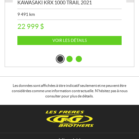
KAWASAKI KRX 1000 TRAIL 2021
KA
9 491
km
39 
22 999
$
6 
VOIR LES DÉTAILS
Les données sont affichées à titre indicatif seulement et ne peuvent être
considérées comme une information contractuelle. N'hésitez pas à nous
consulter pour plus de détails.
C
L
o
e
n
s
t
f