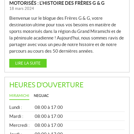
MOTORISÉS : L’HISTOIRE DES FRÈRES G & G
18 mars 2024
Bienvenue sur le blogue des Frères G & G, votre
destination ultime pour tous vos besoins en matière de
sports motorisés dans la région du Grand Miramichi et de
la péninsule acadienne ! Aujourd’hui, nous sommes ravis de
partager avec vous un peu de notre histoire et de notre
parcours au cours des 50 dernières années.
LIRE LA SUITE
HEURES D'OUVERTURE
MIRAMICHI
NEGUAC
G
Lundi :
08:00 à 17:00
É
N
Mardi :
08:00 à 17:00
É
Mercredi :
08:00 à 17:00
R
A