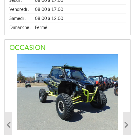
Jeudi :
08:00 à 17:00
L
Vendredi :
08:00 à 17:00
Samedi :
08:00 à 12:00
Dimanche :
Fermé
OCCASION