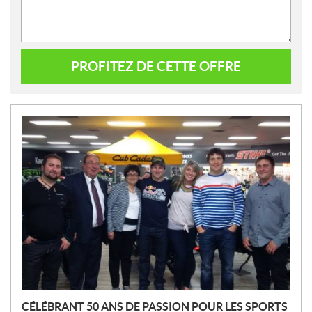
PROFITEZ DE CETTE OFFRE
N
O
U
V
E
L
L
E
S
CÉLÉBRANT 50 ANS DE PASSION POUR LES SPORTS