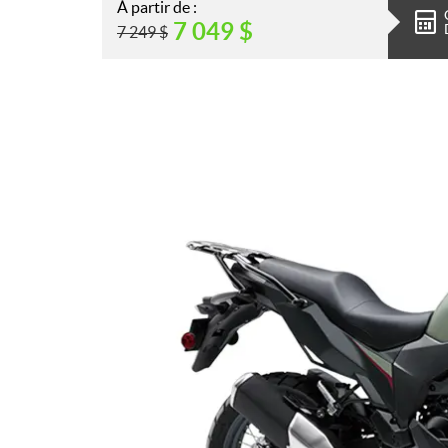
À partir de :
7 049
$
7 249
$