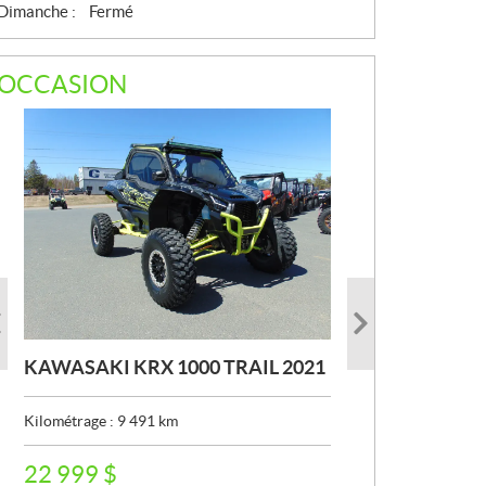
Dimanche :
Fermé
OCCASION
KAWASAKI KRX 1000 TRAIL 2021
KAWASAKI TERYX 2016
KAWASAKI KLE 500 SE 2026
Kilométrage :
Kilométrage :
Kilométrage :
9 491
39 162
911
km
km
km
P
P
P
22 999
6 899
8 499
$
$
$