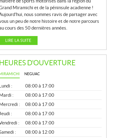
matière de sports motorisés dans la région du
Grand Miramichi et de la péninsule acadienne !
Aujourd’hui, nous sommes ravis de partager avec
vous un peu de notre histoire et de notre parcours
au cours des 50 dernières années.
LIRE LA SUITE
HEURES D'OUVERTURE
MIRAMICHI
NEGUAC
G
Lundi :
08:00 à 17:00
É
N
Mardi :
08:00 à 17:00
É
Mercredi :
08:00 à 17:00
R
A
Jeudi :
08:00 à 17:00
L
Vendredi :
08:00 à 17:00
Samedi :
08:00 à 12:00