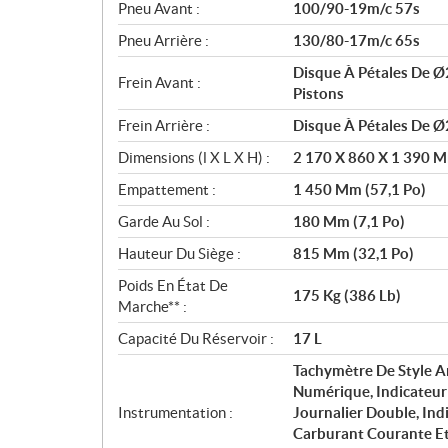
Pneu Avant :
100/90-19m/c 57s
Pneu Arrière :
130/80-17m/c 65s
Disque À Pétales De Ø
Frein Avant :
Pistons
Frein Arrière :
Disque À Pétales De Ø
Dimensions (l X L X H) :
2 170 X 860 X 1 390 Mm
Empattement :
1 450 Mm (57,1 Po)
Garde Au Sol :
180 Mm (7,1 Po)
Hauteur Du Siège :
815 Mm (32,1 Po)
Poids En État De
175 Kg (386 Lb)
Marche** :
Capacité Du Réservoir :
17 L
Tachymètre De Style A
Numérique, Indicateur
Instrumentation :
Journalier Double, In
Carburant Courante Et