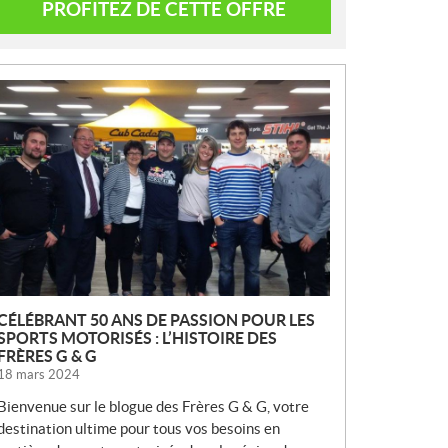
PROFITEZ DE CETTE OFFRE
N
O
U
V
E
L
L
E
S
CÉLÉBRANT 50 ANS DE PASSION POUR LES
SPORTS MOTORISÉS : L’HISTOIRE DES
FRÈRES G & G
18 mars 2024
Bienvenue sur le blogue des Frères G & G, votre
destination ultime pour tous vos besoins en