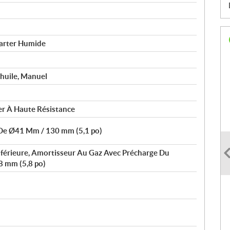
Carter Humide
’huile, Manuel
er À Haute Résistance
De Ø41 Mm / 130 mm (5,1 po)
Inférieure, Amortisseur Au Gaz Avec Précharge Du
8 mm (5,8 po)