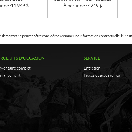
ir de :
11 949
$
À partir de :
7 249
$
f seulement et ne peuvent être considérées comme une information contractuelle. N'hésite
PRODUITS D'OCCASION
SERVICE
nventaire complet
Entretien
inancement
Pièces et accessoires