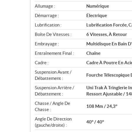
n
Allumage :
Numérique
s
Démarrage :
Électrique
Lubrification :
Lubrification Forcée, 
Boîte De Vitesses :
6 Vitesses, À Retour
Embrayage :
Multidisque En Bain D
Entraînement Final :
Chaîne
Cadre :
Cadre À Poutre En Aci
Suspension Avant /
Fourche Télescopique 
Débattement :
Suspension Arrière /
Uni Trak À Tringlerie 
Débattement :
Ressort Ajustable / 14
Chasse / Angle De
108 Mm / 24,3°
Chasse :
Angle De Direction
40° / 40°
(gauche/droite) :