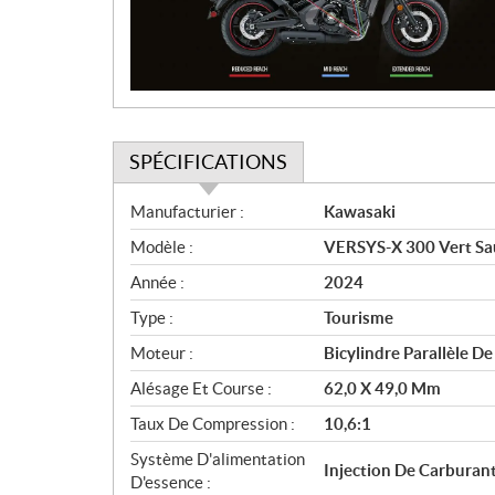
t
i
o
n
SPÉCIFICATIONS
S
Manufacturier :
Kawasaki
p
Modèle :
VERSYS-X 300 Vert Sau
é
c
Année :
2024
i
Type :
Tourisme
f
i
Moteur :
Bicylindre Parallèle De
c
Alésage Et Course :
62,0 X 49,0 Mm
a
Taux De Compression :
10,6:1
t
i
Système D'alimentation
Injection De Carburan
o
D'essence :