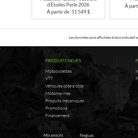
d’Étoiles Perle 2026
À part
À partir de :
11 549
$
Les données sont affichées à titre indicati
PRODUITS NEUFS
Motocyclettes
I
VTT
F
Véhicules côte à côte
Motomarines
Produits mécaniques
Promotions
Financement
C
L
Miramichi
Neguac