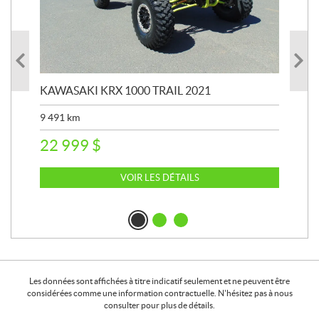
KAWASAKI KRX 1000 TRAIL 2021
KA
9 491
km
39 
22 999
$
6 
VOIR LES DÉTAILS
Les données sont affichées à titre indicatif seulement et ne peuvent être
considérées comme une information contractuelle. N'hésitez pas à nous
consulter pour plus de détails.