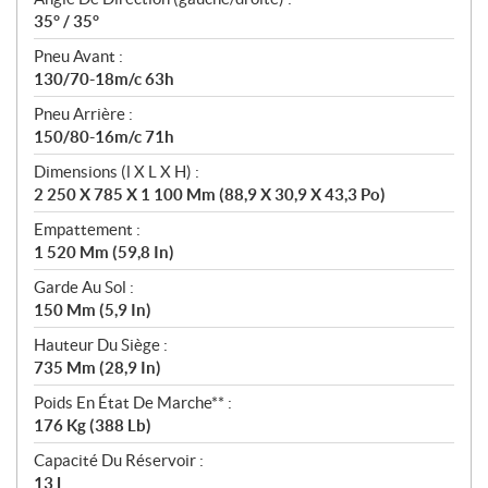
35° / 35°
Pneu Avant :
130/70-18m/c 63h
Pneu Arrière :
150/80-16m/c 71h
Dimensions (l X L X H) :
2 250 X 785 X 1 100 Mm (88,9 X 30,9 X 43,3 Po)
Empattement :
1 520 Mm (59,8 In)
Garde Au Sol :
150 Mm (5,9 In)
Hauteur Du Siège :
735 Mm (28,9 In)
Poids En État De Marche** :
176 Kg (388 Lb)
Capacité Du Réservoir :
13 L