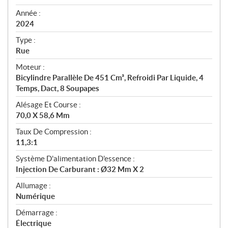
i
f
Année :
i
2024
c
Type :
a
Rue
t
Moteur :
i
Bicylindre Parallèle De 451 Cm³, Refroidi Par Liquide, 4
o
Temps, Dact, 8 Soupapes
n
s
Alésage Et Course :
70,0 X 58,6 Mm
Taux De Compression :
11,3:1
Système D'alimentation D'essence :
Injection De Carburant : Ø32 Mm X 2
Allumage :
Numérique
Démarrage :
Électrique