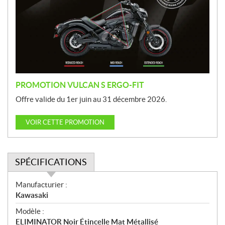
m
o
t
i
o
n
PROMOTION VULCAN S ERGO-FIT
Offre valide du 1er juin au 31 décembre 2026.
VOIR CETTE PROMOTION
SPÉCIFICATIONS
S
Manufacturier :
p
Kawasaki
é
Modèle :
c
ELIMINATOR Noir Étincelle Mat Métallisé