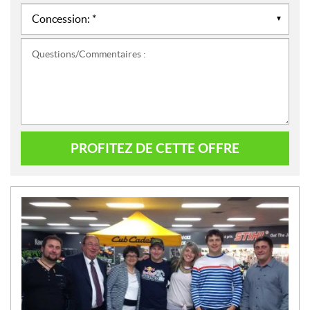
Questions/Commentaires :
PROFITEZ DE CETTE OFFRE
N
O
U
V
E
L
L