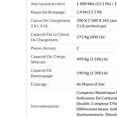
Voie (avant/arrière) :
1 400 Mm (55,1 Po) / 
Rayon De Braquage :
5,4 M (17,7 Pi)
Caisse De Chargement
700 X 1 100 X 265 (avan
(l X L X H) :
11,8 (arrière) po)
Capacité De La Caisse
272 Kg (600 Lb)
De Chargement :
Places Assises :
2
Capacité De Charge
499 Kg (1 100 Lb)
Véhicule :
Capacité De
590 Kg (1 300 Lb)
Remorquage :
Éclairage :
4x Phares À Del
Compteur Numérique M
Indicateur De Carbura
Double, Compteur D’he
Instrumentation :
Différentiel Avant, In
Stationnement, Témoi