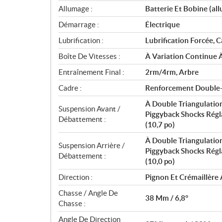
s
Allumage :
Batterie Et Bobine (al
Démarrage :
Électrique
Lubrification :
Lubrification Forcée, 
Boîte De Vitesses :
À Variation Continue 
Entraînement Final :
2rm/4rm, Arbre
Cadre :
Renforcement Double-x
À Double Triangulatio
Suspension Avant /
Piggyback Shocks Régl
Débattement :
(10,7 po)
À Double Triangulatio
Suspension Arrière /
Piggyback Shocks Régl
Débattement :
(10,0 po)
Direction :
Pignon Et Crémaillère 
Chasse / Angle De
38 Mm / 6,8°
Chasse :
Angle De Direction