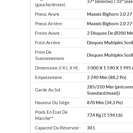
37° (interne) / 32° (ext
(gauche/droite) :
Pneus Avant :
Maxxis Bighorn 2,0 27
Pneus Arrière :
Maxxis Bighorn 2,0 27
Freins Avant :
2 Disques De Ø200 Mm 
Frein Arrière :
Disques Multiples Scel
Frein De
Disques Multiples Scel
Stationnement :
Dimensions (l X L X H) :
3 000 X 1 590 X 1 995 
Empattement :
2 240 Mm (88,2 Po)
285/310 Mm (précontra
Garde Au Sol :
Standard/maxi))
Hauteur Du Siège :
870 Mm (34,3 Po)
Poids En État De
724 Kg (1 596 Lb)
Marche** :
Capacité Du Réservoir :
30 L