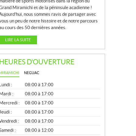
matière de sports motorisés dans la région du
Grand Miramichi et de la péninsule acadienne !
Aujourd’hui, nous sommes ravis de partager avec
vous un peu de notre histoire et de notre parcours
au cours des 50 dernières années.
LIRE LA SUITE
HEURES D'OUVERTURE
MIRAMICHI
NEGUAC
G
Lundi :
08:00 à 17:00
É
N
Mardi :
08:00 à 17:00
É
Mercredi :
08:00 à 17:00
R
A
Jeudi :
08:00 à 17:00
L
Vendredi :
08:00 à 17:00
Samedi :
08:00 à 12:00