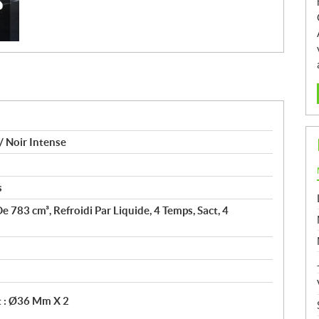
/ Noir Intense
s
e 783 cm³, Refroidi Par Liquide, 4 Temps, Sact, 4
t : Ø36 Mm X 2