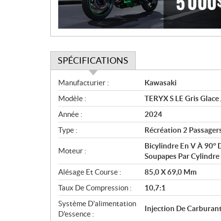
o
n
SPÉCIFICATIONS
S
Manufacturier :
Kawasaki
p
Modèle :
TERYX S LE Gris Glace 
é
c
Année :
2024
i
Type :
Récréation 2 Passager
f
i
Bicylindre En V À 90° D
Moteur :
c
Soupapes Par Cylindre
a
Alésage Et Course :
85,0 X 69,0 Mm
t
Taux De Compression :
10,7:1
i
o
Système D'alimentation
Injection De Carburan
n
D'essence :