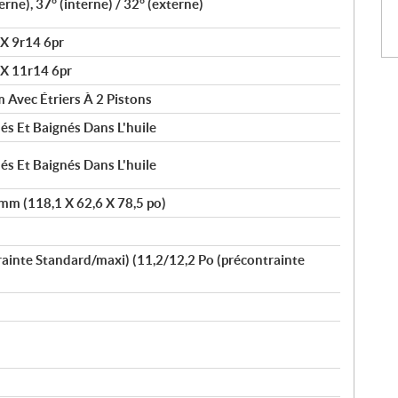
erne), 37° (interne) / 32° (externe)
 X 9r14 6pr
 X 11r14 6pr
Avec Étriers À 2 Pistons
lés Et Baignés Dans L'huile
lés Et Baignés Dans L'huile
mm (118,1 X 62,6 X 78,5 po)
inte Standard/maxi) (11,2/12,2 Po (précontrainte