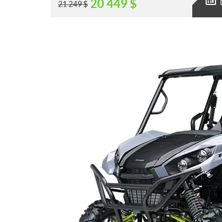
20 449
$
21 249
$