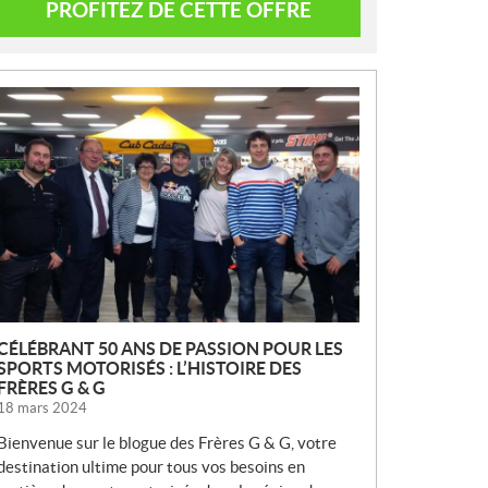
PROFITEZ DE CETTE OFFRE
N
O
U
V
E
L
L
E
S
CÉLÉBRANT 50 ANS DE PASSION POUR LES
SPORTS MOTORISÉS : L’HISTOIRE DES
FRÈRES G & G
18 mars 2024
Bienvenue sur le blogue des Frères G & G, votre
destination ultime pour tous vos besoins en