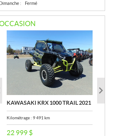
Dimanche :
Fermé
OCCASION
KAWASAKI KRX 1000 TRAIL 2021
KAWASAKI TERYX 2016
KAWASAKI KLE 500 SE 2026
Kilométrage :
Kilométrage :
Kilométrage :
9 491
39 162
911
km
km
km
P
P
P
22 999
6 899
8 499
$
$
$