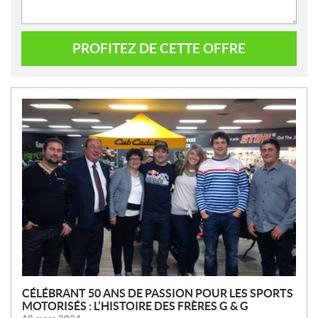
PROFITEZ DE CETTE OFFRE
N
O
U
V
E
L
L
E
S
CÉLÉBRANT 50 ANS DE PASSION POUR LES SPORTS
MOTORISÉS : L’HISTOIRE DES FRÈRES G & G