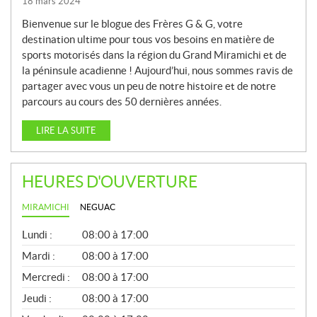
18 mars 2024
Bienvenue sur le blogue des Frères G & G, votre
destination ultime pour tous vos besoins en matière de
sports motorisés dans la région du Grand Miramichi et de
la péninsule acadienne ! Aujourd’hui, nous sommes ravis de
partager avec vous un peu de notre histoire et de notre
parcours au cours des 50 dernières années.
LIRE LA SUITE
HEURES D'OUVERTURE
MIRAMICHI
NEGUAC
G
Lundi :
08:00 à 17:00
É
N
Mardi :
08:00 à 17:00
É
Mercredi :
08:00 à 17:00
R
A
Jeudi :
08:00 à 17:00
L