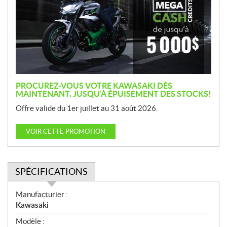
m
o
t
i
o
n
PROCUREZ-VOUS VOTRE KAWASAKI DÈS
MAINTENANT, JUSQU’À ÉPUISEMENT DES STOCKS!
Offre valide du 1er juillet au 31 août 2026.
VOIR CETTE PROMOTION
SPÉCIFICATIONS
S
Manufacturier :
p
Kawasaki
é
Modèle :