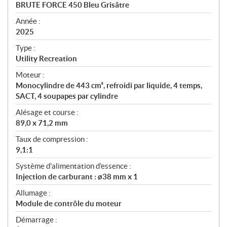
c
BRUTE FORCE 450 Bleu Grisâtre
i
f
Année :
i
2025
c
Type :
a
Utility Recreation
t
Moteur :
i
Monocylindre de 443 cm³, refroidi par liquide, 4 temps,
o
SACT, 4 soupapes par cylindre
n
s
Alésage et course :
89,0 x 71,2 mm
Taux de compression :
9,1:1
Système d'alimentation d'essence :
Injection de carburant : ø38 mm x 1
Allumage :
Module de contrôle du moteur
Démarrage :