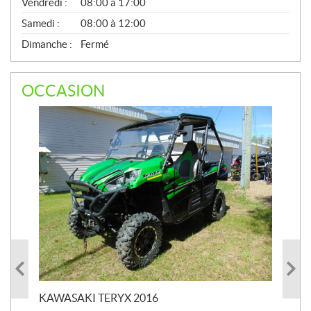
Vendredi :
08:00 à 17:00
Samedi :
08:00 à 12:00
Dimanche :
Fermé
OCCASION
KAWASAKI TERYX 2016
KAW