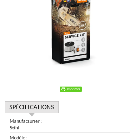
Imprimer
SPÉCIFICATIONS
S
Manufacturier :
p
Stihl
é
Modèle :