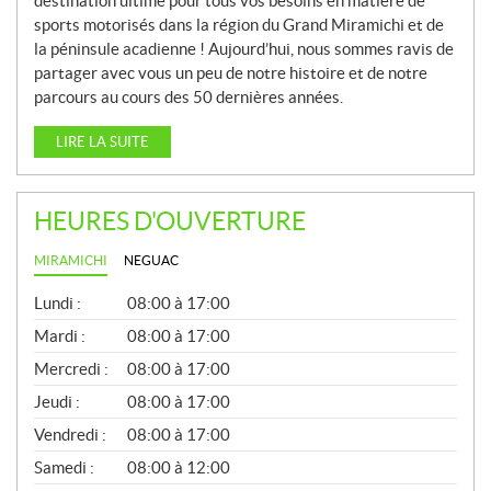
destination ultime pour tous vos besoins en matière de
sports motorisés dans la région du Grand Miramichi et de
la péninsule acadienne ! Aujourd’hui, nous sommes ravis de
partager avec vous un peu de notre histoire et de notre
parcours au cours des 50 dernières années.
LIRE LA SUITE
HEURES D'OUVERTURE
MIRAMICHI
NEGUAC
G
Lundi :
08:00 à 17:00
É
N
Mardi :
08:00 à 17:00
É
Mercredi :
08:00 à 17:00
R
A
Jeudi :
08:00 à 17:00
L
Vendredi :
08:00 à 17:00
Samedi :
08:00 à 12:00