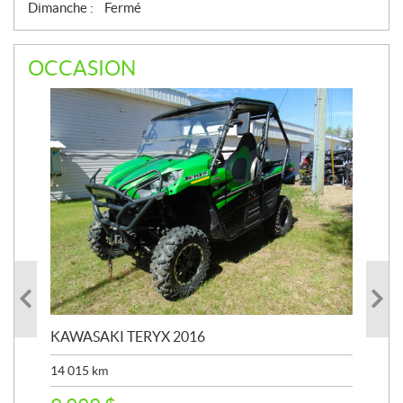
Dimanche :
Fermé
OCCASION
KAWASAKI TERYX 2016
KAW
14 015
km
9 4