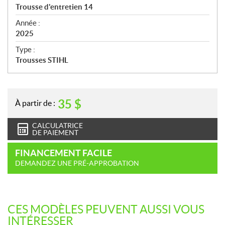
c
Trousse d'entretien 14
i
f
Année :
i
2025
c
Type :
a
Trousses STIHL
t
i
o
n
35
$
À partir de :
s
CALCULATRICE
DE PAIEMENT
FINANCEMENT FACILE
DEMANDEZ UNE PRÉ-APPROBATION
CES MODÈLES PEUVENT AUSSI VOUS
INTÉRESSER