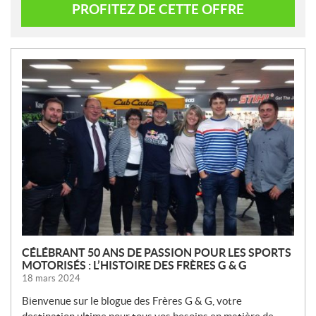
PROFITEZ DE CETTE OFFRE
N
O
U
V
E
L
L
E
S
CÉLÉBRANT 50 ANS DE PASSION POUR LES SPORTS
MOTORISÉS : L’HISTOIRE DES FRÈRES G & G
18 mars 2024
Bienvenue sur le blogue des Frères G & G, votre