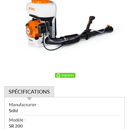
Imprimer
SPÉCIFICATIONS
S
Manufacturier :
p
Stihl
é
Modèle :
c
SR 200