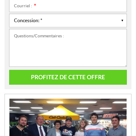
Courriel :
*
Questions/Commentaires :
PROFITEZ DE CETTE OFFRE
N
O
U
V
E