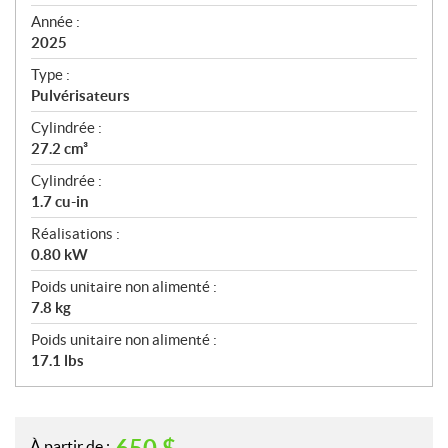
i
f
Année :
i
2025
c
Type :
a
Pulvérisateurs
t
Cylindrée :
i
27.2 cm³
o
n
Cylindrée :
s
1.7 cu-in
Réalisations :
0.80 kW
Poids unitaire non alimenté :
7.8 kg
Poids unitaire non alimenté :
17.1 lbs
À partir de :