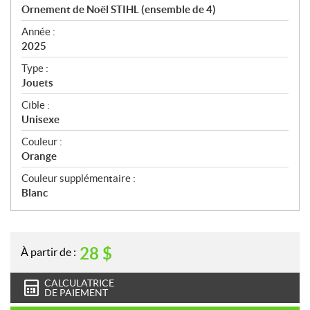
c
Ornement de Noël STIHL (ensemble de 4)
i
f
Année :
i
2025
c
Type :
a
Jouets
t
Cible :
i
Unisexe
o
n
Couleur :
s
Orange
Couleur supplémentaire :
Blanc
28
$
À partir de :
CALCULATRICE
DE PAIEMENT