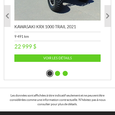
KAWASAKI KRX 1000 TRAIL 2021
KA
9 491
km
39 
22 999
$
6 
VOIR LES DÉTAILS
Les données sont affichées à titre indicatif seulement et ne peuvent être
considérées comme une information contractuelle. N'hésitez pas à nous
consulter pour plus de détails.