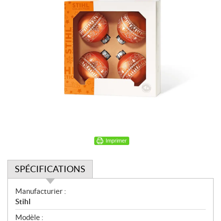
Imprimer
SPÉCIFICATIONS
S
Manufacturier :
p
Stihl
é
Modèle :