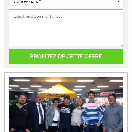
Questions/Commentaires :
PROFITEZ DE CETTE OFFRE
N
O
U
V
E
L
L
E