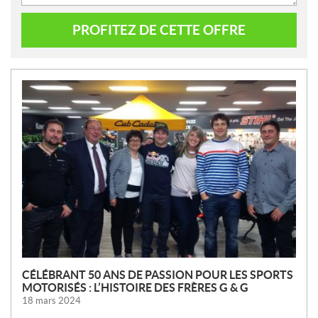
PROFITEZ DE CETTE OFFRE
N
O
U
V
E
L
L
E
S
CÉLÉBRANT 50 ANS DE PASSION POUR LES SPORTS
MOTORISÉS : L’HISTOIRE DES FRÈRES G & G
18 mars 2024