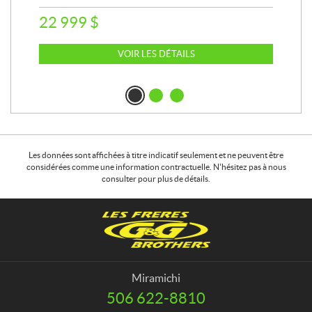
22 999
$
6 
VOIR LES DÉTAILS
Les données sont affichées à titre indicatif seulement et ne peuvent être
considérées comme une information contractuelle. N'hésitez pas à nous
consulter pour plus de détails.
C
L
o
e
n
s
t
f
a
r
Miramichi
c
è
506 622-8810
T
t
r
é