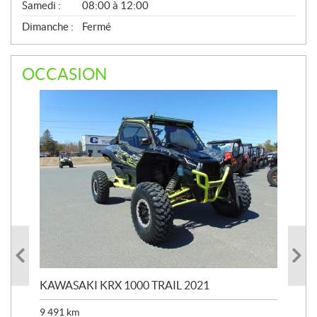
Samedi :
08:00 à 12:00
Dimanche :
Fermé
OCCASION
KAWASAKI KRX 1000 TRAIL 2021
KA
9 491
km
39 