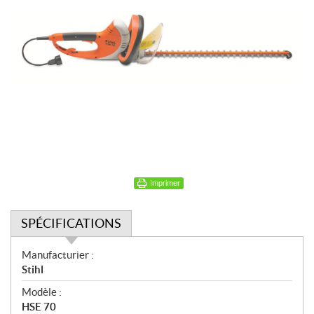
Imprimer
SPÉCIFICATIONS
S
Manufacturier :
p
Stihl
é
Modèle :
c
HSE 70