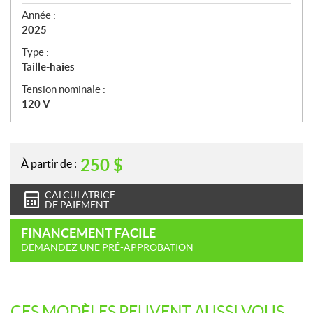
i
f
Année :
i
2025
c
Type :
a
Taille-haies
t
Tension nominale :
i
120 V
o
n
s
250
$
À partir de :
CALCULATRICE
DE PAIEMENT
FINANCEMENT FACILE
DEMANDEZ UNE PRÉ-APPROBATION
CES MODÈLES PEUVENT AUSSI VOUS