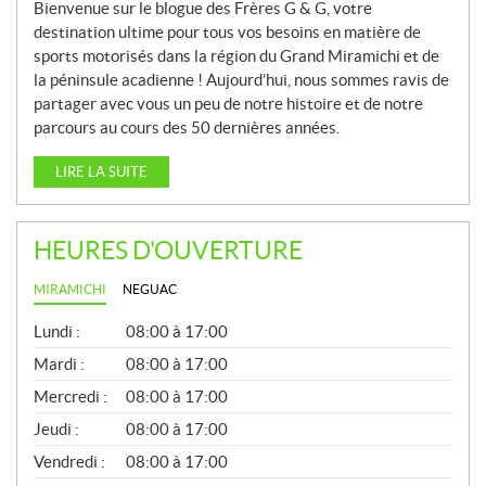
Bienvenue sur le blogue des Frères G & G, votre
destination ultime pour tous vos besoins en matière de
sports motorisés dans la région du Grand Miramichi et de
la péninsule acadienne ! Aujourd’hui, nous sommes ravis de
partager avec vous un peu de notre histoire et de notre
parcours au cours des 50 dernières années.
LIRE LA SUITE
HEURES D'OUVERTURE
MIRAMICHI
NEGUAC
G
Lundi :
08:00 à 17:00
É
N
Mardi :
08:00 à 17:00
É
Mercredi :
08:00 à 17:00
R
A
Jeudi :
08:00 à 17:00
L
Vendredi :
08:00 à 17:00