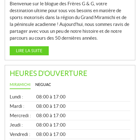
Bienvenue sur le blogue des Frères G & G, votre
destination ultime pour tous vos besoins en matière de
sports motorisés dans la région du Grand Miramichi et de
la péninsule acadienne ! Aujourd’hui, nous sommes ravis de
partager avec vous un peu de notre histoire et de notre
parcours au cours des 50 dernières années.
LIRE LA SUITE
HEURES D'OUVERTURE
MIRAMICHI
NEGUAC
G
Lundi :
08:00 à 17:00
É
N
Mardi :
08:00 à 17:00
É
Mercredi :
08:00 à 17:00
R
A
Jeudi :
08:00 à 17:00
L
Vendredi :
08:00 à 17:00