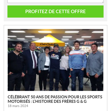
PROFITEZ DE CETTE OFFRE
N
O
U
V
E
L
L
E
S
CÉLÉBRANT 50 ANS DE PASSION POUR LES SPORTS
MOTORISÉS : L’HISTOIRE DES FRÈRES G & G
18 mars 2024