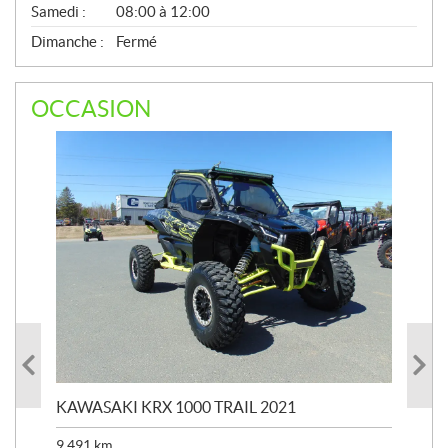
Samedi :
08:00 à 12:00
Dimanche :
Fermé
OCCASION
KAWASAKI KRX 1000 TRAIL 2021
KA
9 491
km
39 