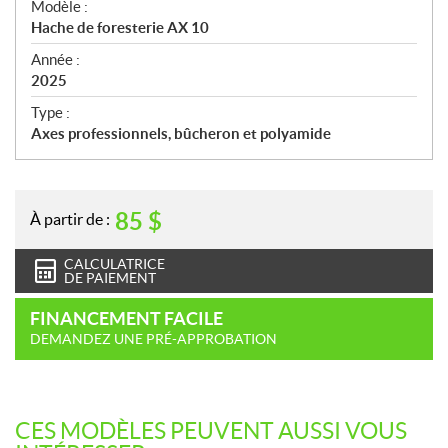
Modèle :
c
Hache de foresterie AX 10
i
f
Année :
i
2025
c
Type :
a
Axes professionnels, bûcheron et polyamide
t
i
o
n
85
$
À partir de :
s
CALCULATRICE
DE PAIEMENT
FINANCEMENT FACILE
DEMANDEZ UNE PRÉ-APPROBATION
CES MODÈLES PEUVENT AUSSI VOUS