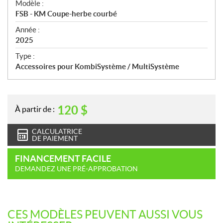
Modèle :
c
FSB - KM Coupe-herbe courbé
i
f
Année :
i
2025
c
Type :
a
Accessoires pour KombiSystème / MultiSystème
t
i
o
n
120
$
À partir de :
s
CALCULATRICE
DE PAIEMENT
FINANCEMENT FACILE
DEMANDEZ UNE PRÉ-APPROBATION
CES MODÈLES PEUVENT AUSSI VOUS