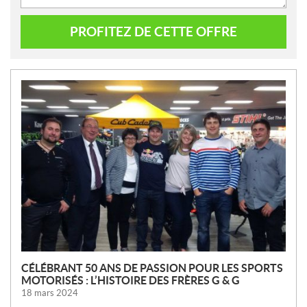
PROFITEZ DE CETTE OFFRE
N
O
U
V
E
L
L
E
S
CÉLÉBRANT 50 ANS DE PASSION POUR LES SPORTS
MOTORISÉS : L’HISTOIRE DES FRÈRES G & G
18 mars 2024