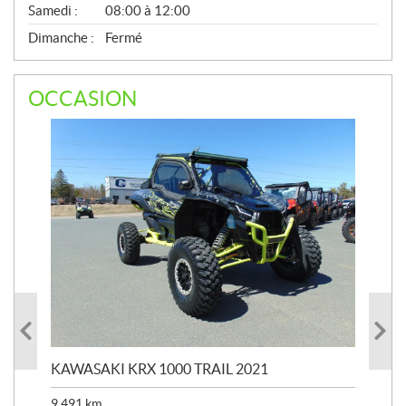
Samedi :
08:00 à 12:00
Dimanche :
Fermé
OCCASION
KAWASAKI KRX 1000 TRAIL 2021
KA
9 491
km
39 