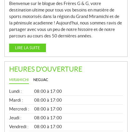
Bienvenue sur le blogue des Frères G & G, votre
destination ultime pour tous vos besoins en matière de
sports motorisés dans la région du Grand Miramichi et de
la péninsule acadienne ! Aujourd’hui, nous sommes ravis de
partager avec vous un peu de notre histoire et de notre
parcours au cours des 50 dernières années.
LIRE LA SUITE
HEURES D'OUVERTURE
MIRAMICHI
NEGUAC
G
Lundi :
08:00 à 17:00
É
N
Mardi :
08:00 à 17:00
É
Mercredi :
08:00 à 17:00
R
A
Jeudi :
08:00 à 17:00
L
Vendredi :
08:00 à 17:00