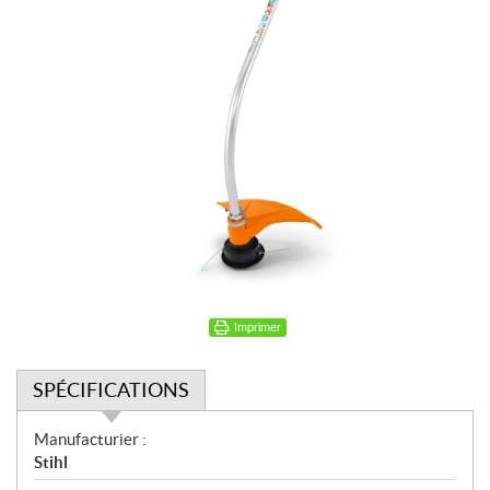
Imprimer
SPÉCIFICATIONS
S
Manufacturier :
p
Stihl
é