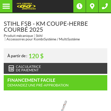
STIHL FSB - KM COUPE-HERBE
COURBÉ 2025
Produit mécanique
Stihl
Accessoires pour KombiSystème / MultiSystème
120
$
À partir de :
CALCULATRICE
DE PAIEMENT
FINANCEMENT FACILE
DEMANDEZ UNE PRÉ-APPROBATION