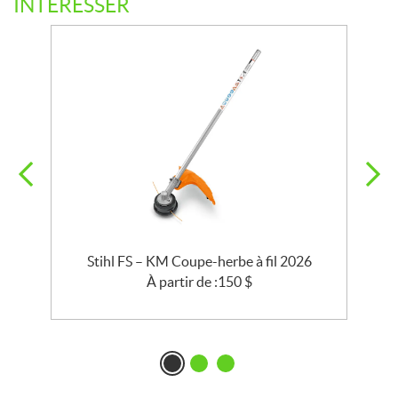
INTÉRESSER
6
Stihl FS – KM Coupe-herbe à fil 2026
S
À partir de :
150
$