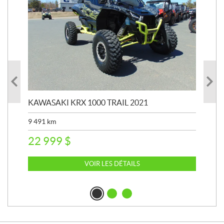
KAWASAKI KRX 1000 TRAIL 2021
KA
9 491
km
39 
22 999
$
6 
VOIR LES DÉTAILS