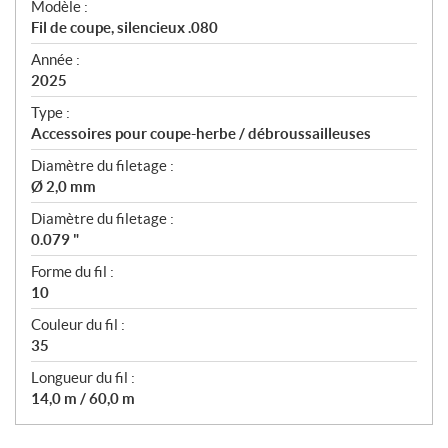
Modèle :
c
Fil de coupe, silencieux .080
i
f
Année :
i
2025
c
Type :
a
Accessoires pour coupe-herbe / débroussailleuses
t
Diamètre du filetage :
i
Ø 2,0 mm
o
n
Diamètre du filetage :
s
0.079 "
Forme du fil :
10
Couleur du fil :
35
Longueur du fil :
14,0 m / 60,0 m