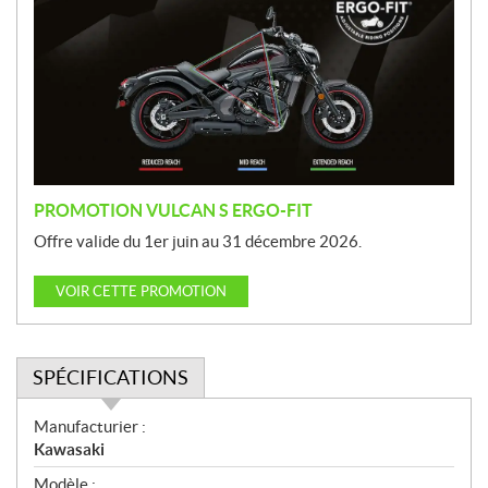
o
m
o
t
i
o
n
PROMOTION VULCAN S ERGO-FIT
Offre valide du 1er juin au 31 décembre 2026.
VOIR CETTE PROMOTION
SPÉCIFICATIONS
S
Manufacturier :
p
Kawasaki
é
Modèle :