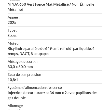
c
NINJA 650 Vert Foncé Mat Métallisé / Noir Étincelle
i
Métallisé
f
i
Année :
2025
c
a
Type :
t
Sport
i
Moteur :
o
Bicylindre parallèle de 649 cm³, refroidi par liquide, 4
n
temps, DACT, 8 soupapes
s
Alésage et course :
83,0 x 60,0 mm
Taux de compression :
10,8:1
Système d'alimentation d'essence :
Injection de carburant : ø36 mm x 2 avec papillons des
gaz double
Allumage :