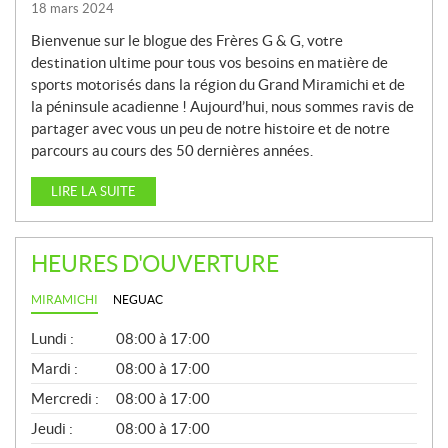
18 mars 2024
Bienvenue sur le blogue des Frères G & G, votre
destination ultime pour tous vos besoins en matière de
sports motorisés dans la région du Grand Miramichi et de
la péninsule acadienne ! Aujourd’hui, nous sommes ravis de
partager avec vous un peu de notre histoire et de notre
parcours au cours des 50 dernières années.
LIRE LA SUITE
HEURES D'OUVERTURE
MIRAMICHI
NEGUAC
G
Lundi :
08:00 à 17:00
É
N
Mardi :
08:00 à 17:00
É
Mercredi :
08:00 à 17:00
R
A
Jeudi :
08:00 à 17:00
L