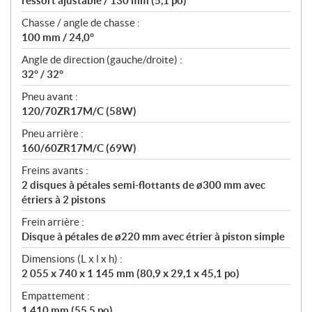
ressort ajustable / 130 mm (5,1 po)
Chasse / angle de chasse :
100 mm / 24,0°
Angle de direction (gauche/droite) :
32° / 32°
Pneu avant :
120/70ZR17M/C (58W)
Pneu arrière :
160/60ZR17M/C (69W)
Freins avants :
2 disques à pétales semi-flottants de ø300 mm avec
étriers à 2 pistons
Frein arrière :
Disque à pétales de ø220 mm avec étrier à piston simple
Dimensions (L x l x h) :
2 055 x 740 x 1 145 mm (80,9 x 29,1 x 45,1 po)
Empattement :
1 410 mm (55,5 po)