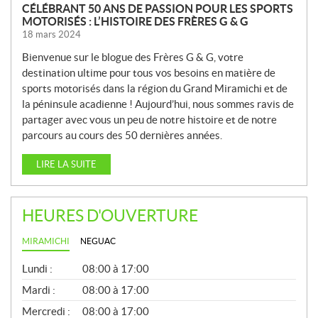
CÉLÉBRANT 50 ANS DE PASSION POUR LES SPORTS
MOTORISÉS : L’HISTOIRE DES FRÈRES G & G
18 mars 2024
Bienvenue sur le blogue des Frères G & G, votre
destination ultime pour tous vos besoins en matière de
sports motorisés dans la région du Grand Miramichi et de
la péninsule acadienne ! Aujourd’hui, nous sommes ravis de
partager avec vous un peu de notre histoire et de notre
parcours au cours des 50 dernières années.
LIRE LA SUITE
HEURES D'OUVERTURE
MIRAMICHI
NEGUAC
G
Lundi :
08:00 à 17:00
É
N
Mardi :
08:00 à 17:00
É
Mercredi :
08:00 à 17:00
R