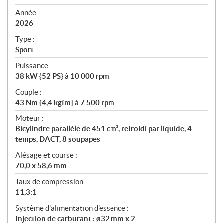
i
f
Année :
i
2026
c
Type :
a
Sport
t
Puissance :
i
38 kW {52 PS} à 10 000 rpm
o
n
Couple :
s
43 Nm {4,4 kgfm} à 7 500 rpm
Moteur :
Bicylindre parallèle de 451 cm³, refroidi par liquide, 4
temps, DACT, 8 soupapes
Alésage et course :
70,0 x 58,6 mm
Taux de compression :
11,3:1
Système d'alimentation d'essence :
Injection de carburant : ø32 mm x 2