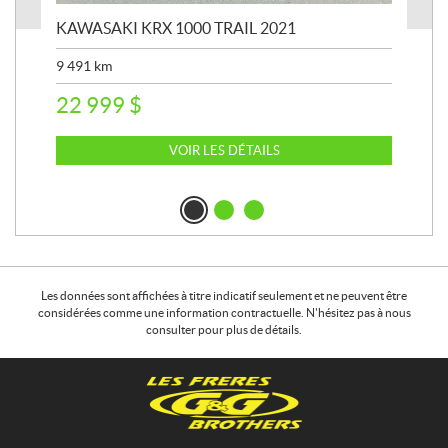
KAWASAKI KRX 1000 TRAIL 2021
KA
9 491
km
39 
22 999
$
6 
VOIR LES DÉTAILS
Les données sont affichées à titre indicatif seulement et ne peuvent être
considérées comme une information contractuelle. N'hésitez pas à nous
consulter pour plus de détails.
C
L
o
e
n
s