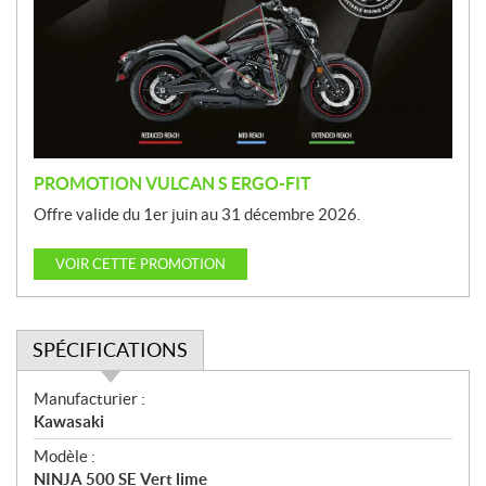
m
o
t
i
o
n
PROMOTION VULCAN S ERGO-FIT
Offre valide du 1er juin au 31 décembre 2026.
VOIR CETTE PROMOTION
SPÉCIFICATIONS
S
Manufacturier :
p
Kawasaki
é
Modèle :
c
NINJA 500 SE Vert lime