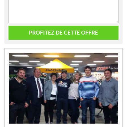
PROFITEZ DE CETTE OFFRE
N
O
U
V
E
L
L
E
S