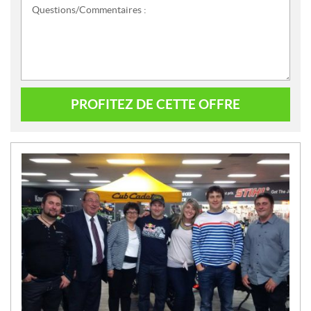
Questions/Commentaires :
PROFITEZ DE CETTE OFFRE
N
O
U
V
E
L
L
E
S