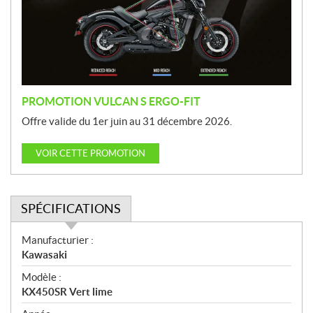
o
t
i
o
n
PROMOTION VULCAN S ERGO-FIT
Offre valide du 1er juin au 31 décembre 2026.
VOIR CETTE PROMOTION
SPÉCIFICATIONS
S
Manufacturier :
p
Kawasaki
é
Modèle :
c
KX450SR Vert lime
i