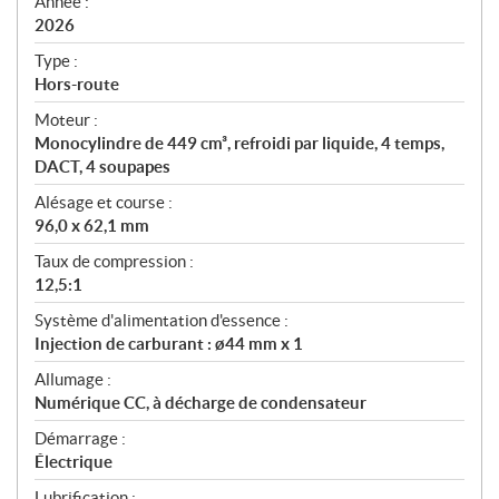
f
Année :
i
2026
c
Type :
a
Hors-route
t
Moteur :
i
Monocylindre de 449 cm³, refroidi par liquide, 4 temps,
o
DACT, 4 soupapes
n
s
Alésage et course :
96,0 x 62,1 mm
Taux de compression :
12,5:1
Système d'alimentation d'essence :
Injection de carburant : ø44 mm x 1
Allumage :
Numérique CC, à décharge de condensateur
Démarrage :
Électrique
Lubrification :