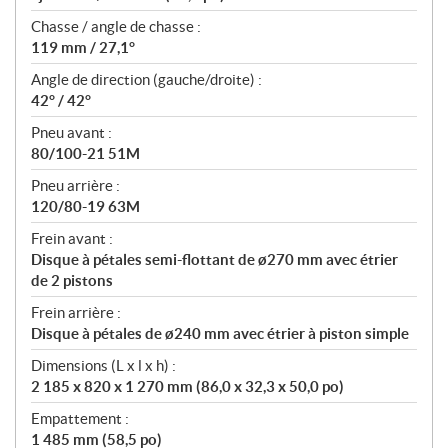
Chasse / angle de chasse :
119 mm / 27,1°
Angle de direction (gauche/droite) :
42° / 42°
Pneu avant :
80/100-21 51M
Pneu arrière :
120/80-19 63M
Frein avant :
Disque à pétales semi-flottant de ø270 mm avec étrier
de 2 pistons
Frein arrière :
Disque à pétales de ø240 mm avec étrier à piston simple
Dimensions (L x l x h) :
2 185 x 820 x 1 270 mm (86,0 x 32,3 x 50,0 po)
Empattement :
1 485 mm (58,5 po)