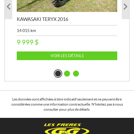
KAWASAKI TERYX 2016
KAW
14 015
km
9 4
9 999
$
22
VOIR LES DÉTAILS
Les données sont affichées à titre indicatif seulement et ne peuvent être
considérées comme une information contractuelle. N'hésitez pas à nous
consulter pour plus de détails.
C
L
o
e