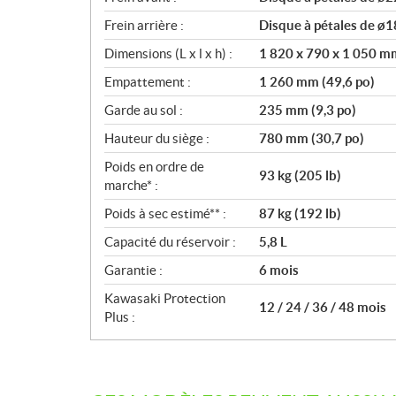
Frein arrière :
Disque à pétales de ø1
Dimensions (L x l x h) :
1 820 x 790 x 1 050 mm
Empattement :
1 260 mm (49,6 po)
Garde au sol :
235 mm (9,3 po)
Hauteur du siège :
780 mm (30,7 po)
Poids en ordre de
93 kg (205 lb)
marche* :
Poids à sec estimé** :
87 kg (192 lb)
Capacité du réservoir :
5,8 L
Garantie :
6 mois
Kawasaki Protection
12 / 24 / 36 / 48 mois
Plus :