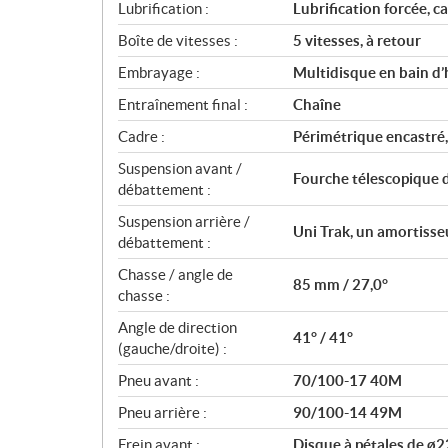
Lubrification :
Lubrification forcée, 
Boîte de vitesses :
5 vitesses, à retour
Embrayage :
Multidisque en bain d’
Entraînement final :
Chaîne
Cadre :
Périmétrique encastré,
Suspension avant /
Fourche télescopique 
débattement :
Suspension arrière /
Uni Trak, un amortisse
débattement :
Chasse / angle de
85 mm / 27,0°
chasse :
Angle de direction
41° / 41°
(gauche/droite) :
Pneu avant :
70/100-17 40M
Pneu arrière :
90/100-14 49M
Frein avant :
Disque à pétales de ø2