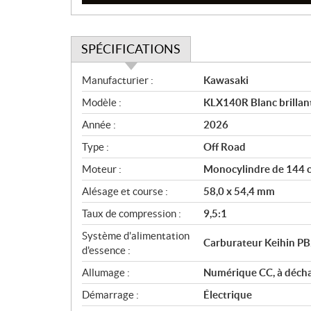
SPÉCIFICATIONS
S
Manufacturier :
Kawasaki
p
Modèle :
KLX140R Blanc brillan
é
c
Année :
2026
i
Type :
Off Road
f
i
Moteur :
Monocylindre de 144 cm
c
Alésage et course :
58,0 x 54,4 mm
a
Taux de compression :
9,5:1
t
i
Système d'alimentation
Carburateur Keihin P
o
d'essence :
n
Allumage :
Numérique CC, à déch
s
Démarrage :
Électrique