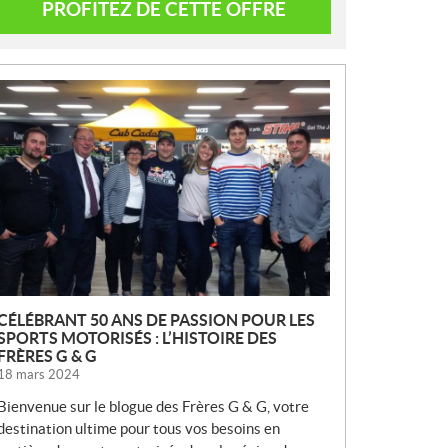
PROFITEZ DE CETTE OFFRE
N
O
U
V
E
L
L
E
S
CÉLÉBRANT 50 ANS DE PASSION POUR LES
SPORTS MOTORISÉS : L’HISTOIRE DES
FRÈRES G & G
18 mars 2024
Bienvenue sur le blogue des Frères G & G, votre
destination ultime pour tous vos besoins en