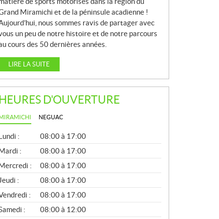
matière de sports motorisés dans la région du
Grand Miramichi et de la péninsule acadienne !
Aujourd’hui, nous sommes ravis de partager avec
vous un peu de notre histoire et de notre parcours
au cours des 50 dernières années.
LIRE LA SUITE
HEURES D'OUVERTURE
MIRAMICHI
NEGUAC
G
Lundi :
08:00 à 17:00
É
N
Mardi :
08:00 à 17:00
É
Mercredi :
08:00 à 17:00
R
A
Jeudi :
08:00 à 17:00
L
Vendredi :
08:00 à 17:00
Samedi :
08:00 à 12:00