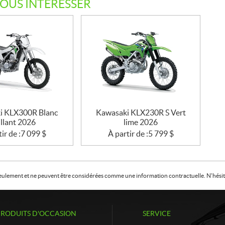
VOUS INTÉRESSER
i KLX300R Blanc
Kawasaki KLX230R S Vert
illant 2026
lime 2026
ir de :
7 099
$
À partir de :
5 799
$
f seulement et ne peuvent être considérées comme une information contractuelle. N'hésite
PRODUITS D'OCCASION
SERVICE