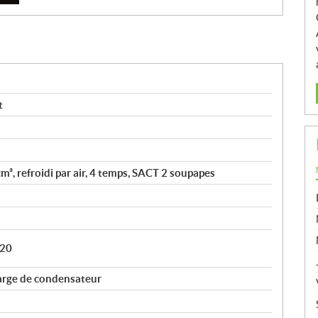
t
³, refroidi par air, 4 temps, SACT 2 soupapes
B20
arge de condensateur