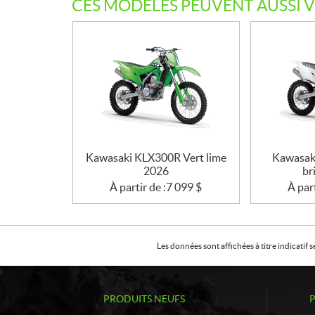
CES MODÈLES PEUVENT AUSSI 
Kawasaki KLX300R Vert lime
Kawasak
2026
br
À partir de :
7 099
$
À part
Les données sont affichées à titre indicati
PRODUITS NEUFS