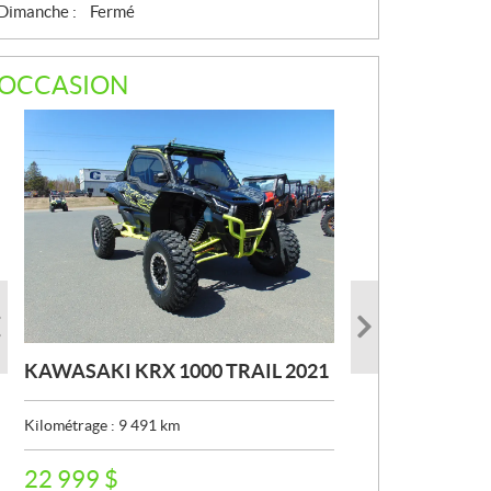
Dimanche :
Fermé
OCCASION
KAWASAKI KRX 1000 TRAIL 2021
KAWASAKI TERYX 2016
KAWASAKI KLE 500 SE 2026
Kilométrage :
Kilométrage :
Kilométrage :
9 491
39 162
911
km
km
km
P
P
P
22 999
6 899
8 499
$
$
$