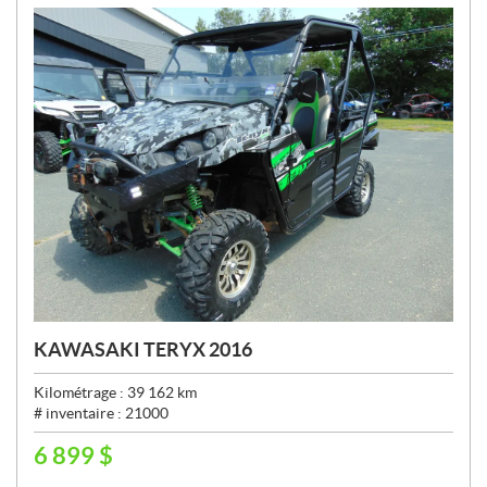
:
KAWASAKI TERYX 2016
Kilométrage :
39 162
km
# inventaire :
21000
6 899
$
P
R