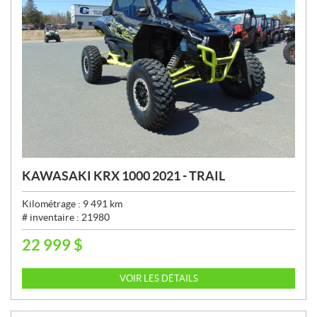
KAWASAKI KRX 1000 2021 - TRAIL
Kilométrage :
9 491
km
# inventaire :
21980
22 999
$
P
R
I
VOIR LES DÉTAILS
X