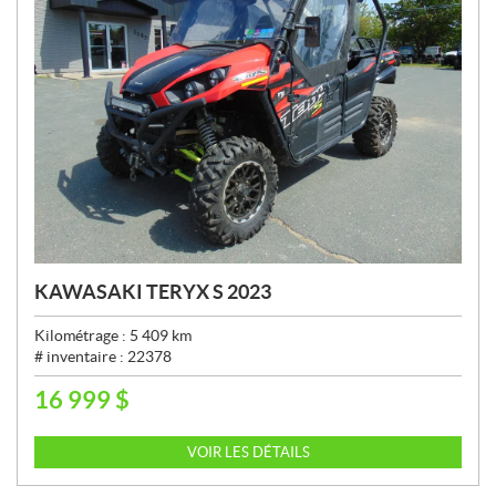
KAWASAKI TERYX S 2023
Kilométrage :
5 409
km
# inventaire :
22378
16 999
$
P
R
I
VOIR LES DÉTAILS
X