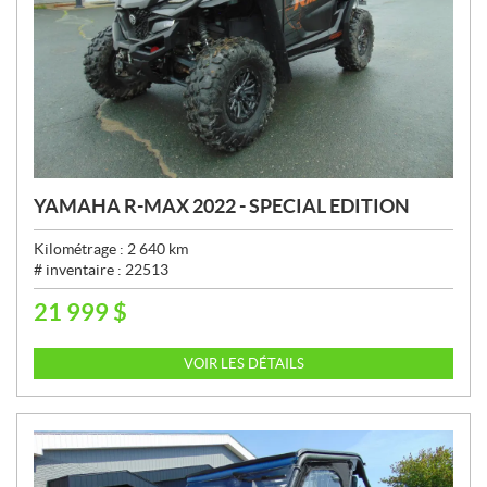
YAMAHA R-MAX 2022 - SPECIAL EDITION
Kilométrage :
2 640
km
# inventaire :
22513
21 999
$
P
R
I
VOIR LES DÉTAILS
X
: