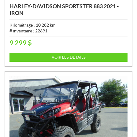
HARLEY-DAVIDSON SPORTSTER 883 2021 -
IRON
Kilométrage :
10 282
km
# inventaire :
22691
9 299
$
P
R
I
VOIR LES DÉTAILS
X
: