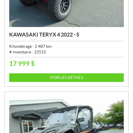
KAWASAKI TERYX 4 2022 - S
Kilométrage :
2 487
km
# inventaire :
22515
17 999
$
P
R
I
VOIR LES DÉTAILS
X
: