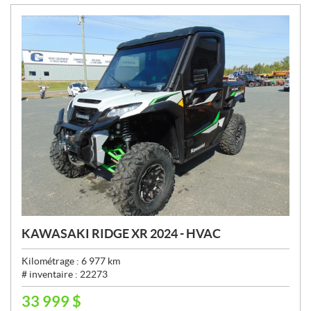
:
KAWASAKI RIDGE XR 2024 - HVAC
Kilométrage :
6 977
km
# inventaire :
22273
33 999
$
P