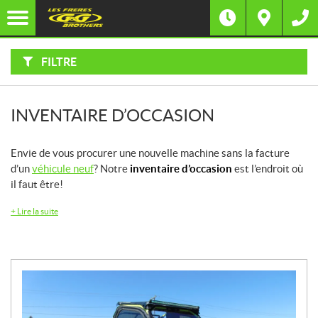
F
I
Filtre
L
Type
T
R
E
FILTRE
R
Catégorie
P
A
R
:
Marque
INVENTAIRE D’OCCASION
Année
Envie de vous procurer une nouvelle machine sans la facture
d’un
véhicule neuf
? Notre
inventaire d’occasion
est l’endroit où
Prix
il faut être!
+
Lire la suite
Inventaire
CHERCHER