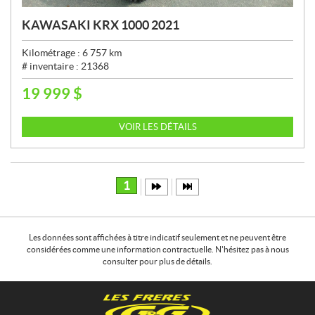
KAWASAKI KRX 1000 2021
Kilométrage :
6 757
km
# inventaire :
21368
19 999
$
P
R
I
VOIR LES DÉTAILS
X
:
1
Les données sont affichées à titre indicatif seulement et ne peuvent être
considérées comme une information contractuelle. N'hésitez pas à nous
consulter pour plus de détails.
C
L
o
e