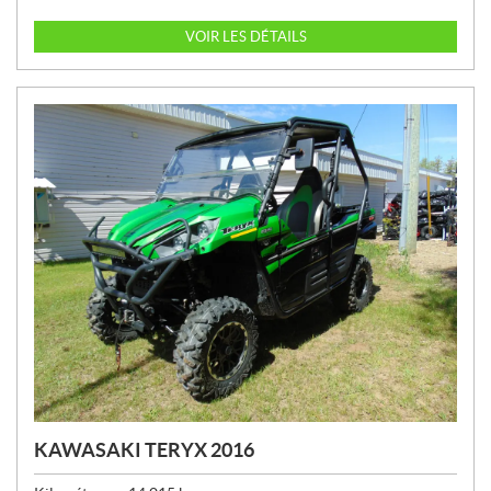
R
I
VOIR LES DÉTAILS
X
:
KAWASAKI TERYX 2016