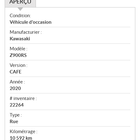
APERÇU
A
Condition:
p
Véhicule d'occasion
e
Manufacturier :
r
Kawasaki
ç
u
Modèle :
Z900RS
Version :
CAFE
Année :
2020
# inventaire :
22264
Type :
Rue
Kilométrage :
10 592
km