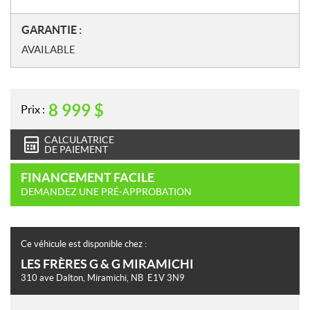
N
GARANTIE :
o
AVAILABLE
t
e
s
8 999
$
Prix :
CALCULATRICE
DE PAIEMENT
FINANCEMENT FACILE
DEMANDEZ UNE PRÉ-APPROBATION
Ce véhicule est disponible chez :
LES FRÈRES G & G MIRAMICHI
310 ave Dalton
,
Miramichi
, NB
E1V 3N9