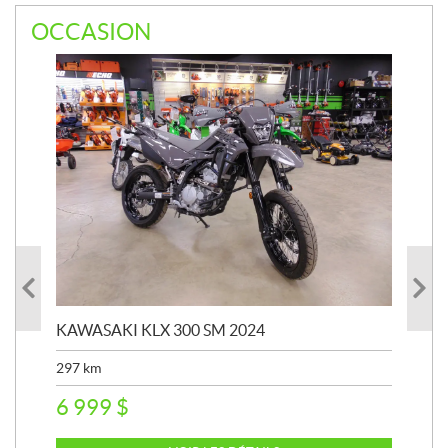
OCCASION
KAWASAKI KLX 300 SM 2024
KAW
297
km
911
6 999
$
8 