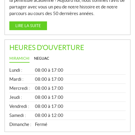
la péninsule acadienne ! Aujourd’hui, nous sommes ravis de
partager avec vous un peu de notre histoire et de notre
parcours au cours des 50 dernières années.
LIRE LA SUITE
HEURES D'OUVERTURE
MIRAMICHI
NEGUAC
G
Lundi :
08:00 à 17:00
É
N
Mardi :
08:00 à 17:00
É
Mercredi :
08:00 à 17:00
R
A
Jeudi :
08:00 à 17:00
L
Vendredi :
08:00 à 17:00
Samedi :
08:00 à 12:00
Dimanche :
Fermé