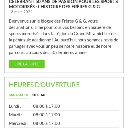
CÉLÉBRANT 50 ANS DE PASSION POUR LES SPORTS
MOTORISÉS : L’HISTOIRE DES FRÈRES G & G
18 mars 2024
Bienvenue sur le blogue des Frères G & G, votre
destination ultime pour tous vos besoins en matière de
sports motorisés dans la région du Grand Miramichi et de
la péninsule acadienne ! Aujourd’hui, nous sommes ravis de
partager avec vous un peu de notre histoire et de notre
parcours au cours des 50 dernières années.
LIRE LA SUITE
HEURES D'OUVERTURE
MIRAMICHI
NEGUAC
G
Lundi :
08:00 à 17:00
É
N
Mardi :
08:00 à 17:00
É
Mercredi :
08:00 à 17:00
R