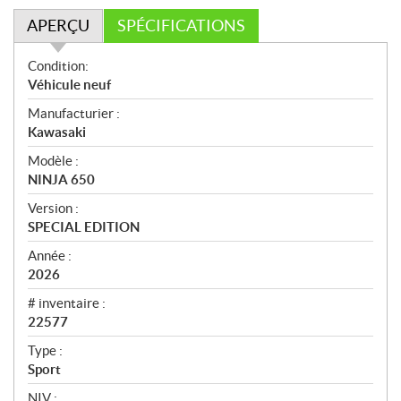
APERÇU
SPÉCIFICATIONS
A
Condition:
p
Véhicule neuf
e
Manufacturier :
r
Kawasaki
ç
u
Modèle :
NINJA 650
Version :
SPECIAL EDITION
Année :
2026
# inventaire :
22577
Type :
Sport
NIV :