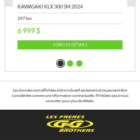
KAWASAKI KLX 300 SM 2024
KAW
297
km
911
6 999
$
8 
VOIR LES DÉTAILS
Les données sont affichées à titre indicatif seulement et ne peuvent être
considérées comme une information contractuelle. N'hésitez pas à nous
consulter pour plus de détails.
C
L
o
e
n
s
t
f