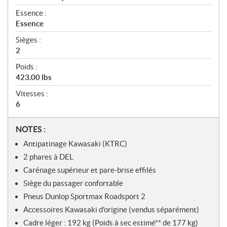
Essence :
Essence
Sièges :
2
Poids :
423.00 lbs
Vitesses :
6
N
NOTES :
o
Antipatinage Kawasaki (KTRC)
t
2 phares à DEL
e
Carénage supérieur et pare-brise effilés
s
Siège du passager confortable
Pneus Dunlop Sportmax Roadsport 2
Accessoires Kawasaki d’origine (vendus séparément)
Cadre léger : 192 kg (Poids à sec estimé** de 177 kg)