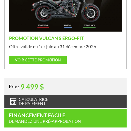
t
i
o
n
PROMOTION VULCAN S ERGO-FIT
Offre valide du 1er juin au 31 décembre 2026.
VOIR CETTE PROMOTION
9 499
$
Prix :
CALCULATRICE
DE PAIEMENT
FINANCEMENT FACILE
DEMANDEZ UNE PRÉ-APPROBATION