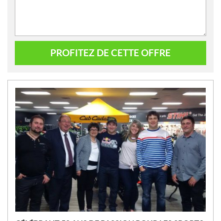
PROFITEZ DE CETTE OFFRE
N
O
U
V
E
L
L
E
S