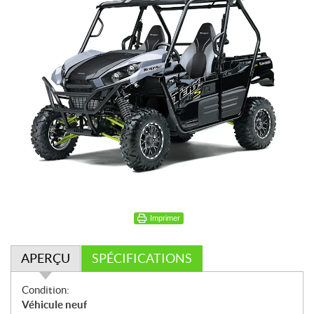
Imprimer
APERÇU
SPÉCIFICATIONS
A
Condition:
p
Véhicule neuf