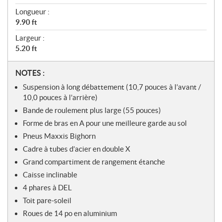
Longueur :
9.90 ft
Largeur :
5.20 ft
N
NOTES :
o
Suspension à long débattement (10,7 pouces à l’avant /
t
10,0 pouces à l’arrière)
e
Bande de roulement plus large (55 pouces)
s
Forme de bras en A pour une meilleure garde au sol
Pneus Maxxis Bighorn
Cadre à tubes d’acier en double X
Grand compartiment de rangement étanche
Caisse inclinable
4 phares à DEL
Toit pare-soleil
Roues de 14 po en aluminium