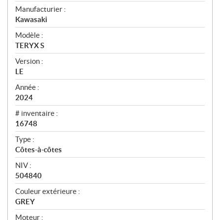
e
Manufacturier :
r
Kawasaki
ç
u
Modèle :
TERYX S
Version :
LE
Année :
2024
# inventaire :
16748
Type :
Côtes-à-côtes
NIV :
504840
Couleur extérieure :
GREY
Moteur :