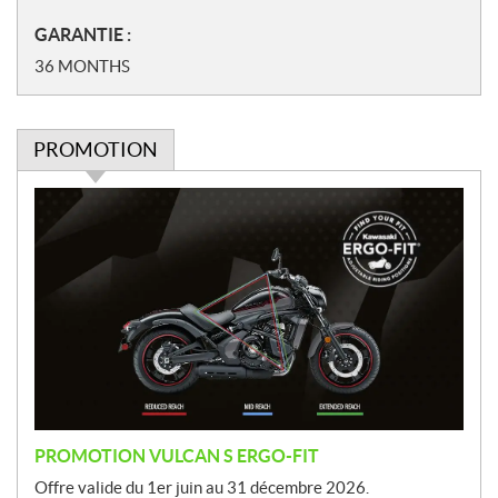
GARANTIE :
36 MONTHS
PROMOTION
P
r
o
m
o
t
i
o
n
PROMOTION VULCAN S ERGO-FIT
Offre valide du 1er juin au 31 décembre 2026.