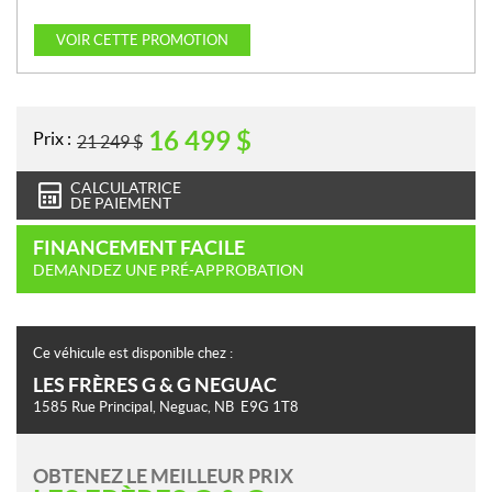
VOIR CETTE PROMOTION
16 499
$
Prix :
21 249
$
CALCULATRICE
DE PAIEMENT
FINANCEMENT FACILE
DEMANDEZ UNE PRÉ-APPROBATION
Ce véhicule est disponible chez :
LES FRÈRES G & G NEGUAC
1585 Rue Principal
,
Neguac
, NB
E9G 1T8
OBTENEZ LE MEILLEUR PRIX