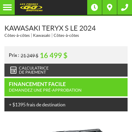
KAWASAKI TERYX S LE 2024
Côtes-à-côtes
Kawasaki
Côtes-à-côtes
16 499
$
Prix :
21 249
$
CALCULATRICE
DE PAIEMENT
FINANCEMENT FACILE
DEMANDEZ UNE PRÉ-APPROBATION
+ $1395 frais de destination