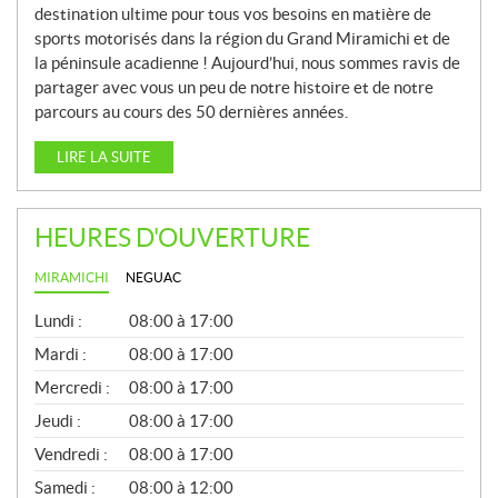
destination ultime pour tous vos besoins en matière de
sports motorisés dans la région du Grand Miramichi et de
la péninsule acadienne ! Aujourd’hui, nous sommes ravis de
partager avec vous un peu de notre histoire et de notre
parcours au cours des 50 dernières années.
LIRE LA SUITE
HEURES D'OUVERTURE
MIRAMICHI
NEGUAC
G
Lundi :
08:00 à 17:00
É
N
Mardi :
08:00 à 17:00
É
Mercredi :
08:00 à 17:00
R
A
Jeudi :
08:00 à 17:00
L
Vendredi :
08:00 à 17:00
Samedi :
08:00 à 12:00