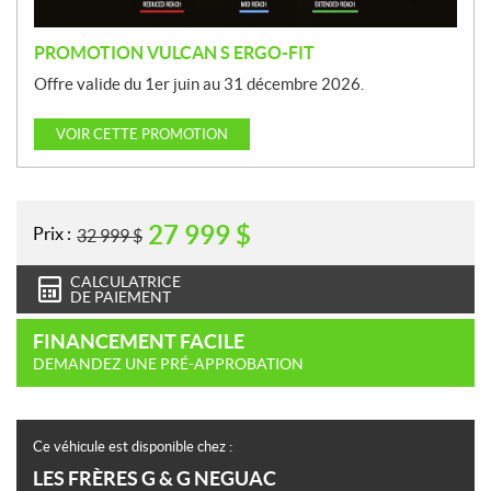
PROMOTION VULCAN S ERGO-FIT
Offre valide du 1er juin au 31 décembre 2026.
VOIR CETTE PROMOTION
27 999
$
Prix :
32 999
$
CALCULATRICE
DE PAIEMENT
FINANCEMENT FACILE
DEMANDEZ UNE PRÉ-APPROBATION
Ce véhicule est disponible chez :
LES FRÈRES G & G NEGUAC