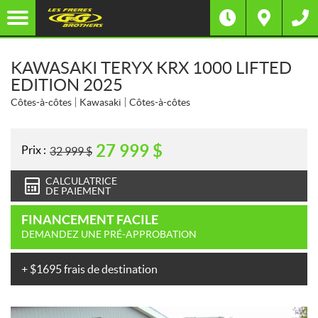
KAWASAKI TERYX KRX 1000 LIFTED
EDITION 2025
Côtes-à-côtes
Kawasaki
Côtes-à-côtes
27 999
$
Prix :
32 999
$
CALCULATRICE
DE PAIEMENT
FINANCEMENT FACILE
DEMANDEZ UNE PRÉ-APPROBATION
+ $1695 frais de destination