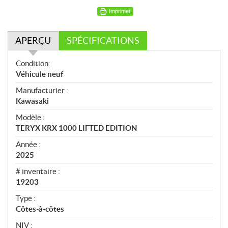
Imprimer
APERÇU
SPÉCIFICATIONS
A
Condition:
p
Véhicule neuf
e
Manufacturier :
r
Kawasaki
ç
u
Modèle :
TERYX KRX 1000 LIFTED EDITION
Année :
2025
# inventaire :
19203
Type :
Côtes-à-côtes
NIV :