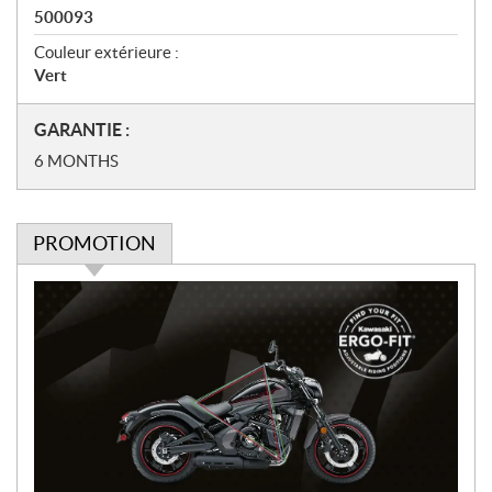
500093
Couleur extérieure :
Vert
N
GARANTIE :
o
6 MONTHS
t
e
s
PROMOTION
P
r
o
m
o
t
i
o
n