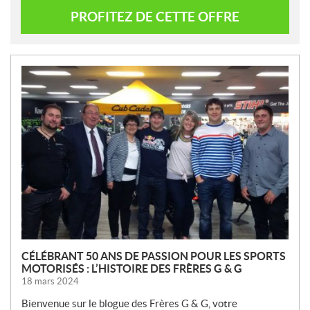
PROFITEZ DE CETTE OFFRE
N
O
U
V
E
L
L
E
S
CÉLÉBRANT 50 ANS DE PASSION POUR LES SPORTS
MOTORISÉS : L’HISTOIRE DES FRÈRES G & G
18 mars 2024
Bienvenue sur le blogue des Frères G & G, votre