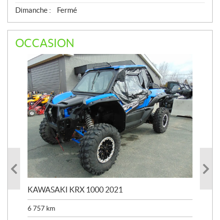
Dimanche :
Fermé
OCCASION
KAWASAKI KRX 1000 2021
KA
6 757
km
39 