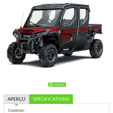
Imprimer
APERÇU
SPÉCIFICATIONS
A
Condition: