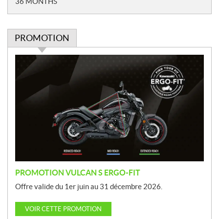
36 MONTHS
PROMOTION
P
r
o
m
o
t
i
o
n
PROMOTION VULCAN S ERGO-FIT
Offre valide du 1er juin au 31 décembre 2026.
VOIR CETTE PROMOTION