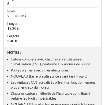
6
Poids :
2553.00 lbs
Longueur :
13.20 ft
Largeur :
5.40 ft
N
NOTES :
o
Cabine complete avec chauffage, ventilation et
t
climatisation (CVC), conforme aux normes de l'usine
e
Portes pleines avec vitres électriques
s
NOUVEAU Barre stabilisatrice avant (anti-roulis)
Les réglages CVT actualisés offrent un fonctionnement
plus silencieux du moteur.
L'insonorisation améliorée de l'habitacle contribue à
réduire les bruits indésirables.
NOUVEAU Siège plus bas et ergonomie optimisée pour