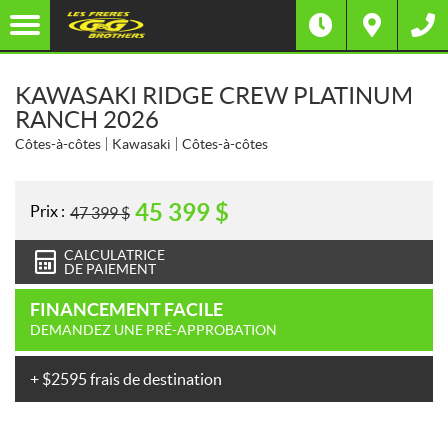
KAWASAKI RIDGE CREW PLATINUM
RANCH 2026
Côtes-à-côtes
Kawasaki
Côtes-à-côtes
45 399
$
Prix :
47 399
$
CALCULATRICE
DE PAIEMENT
FINANCEMENT FACILE
DEMANDEZ UNE PRÉ-APPROBATION
+ $2595 frais de destination