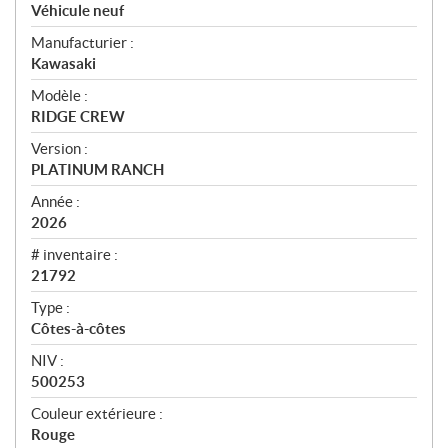
p
Véhicule neuf
e
Manufacturier :
r
Kawasaki
ç
u
Modèle :
RIDGE CREW
Version :
PLATINUM RANCH
Année :
2026
# inventaire :
21792
Type :
Côtes-à-côtes
NIV :
500253
Couleur extérieure :
Rouge