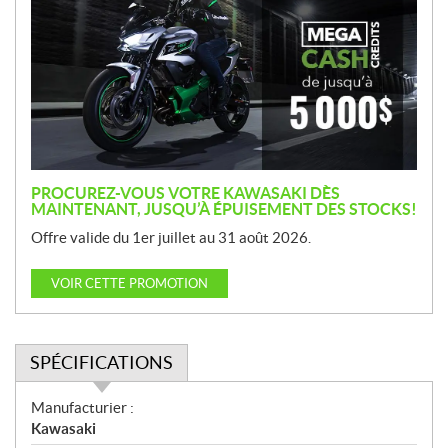
o
m
o
t
i
o
n
PROCUREZ-VOUS VOTRE KAWASAKI DÈS
MAINTENANT, JUSQU’À ÉPUISEMENT DES STOCKS!
Offre valide du 1er juillet au 31 août 2026.
VOIR CETTE PROMOTION
SPÉCIFICATIONS
S
Manufacturier :
p
Kawasaki