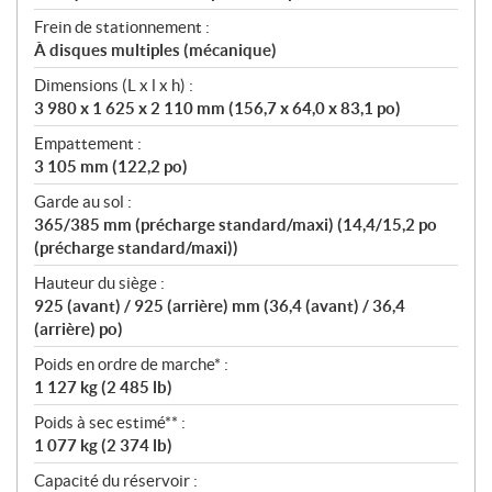
Frein de stationnement :
À disques multiples (mécanique)
Dimensions (L x l x h) :
3 980 x 1 625 x 2 110 mm (156,7 x 64,0 x 83,1 po)
Empattement :
3 105 mm (122,2 po)
Garde au sol :
365/385 mm (précharge standard/maxi) (14,4/15,2 po
(précharge standard/maxi))
Hauteur du siège :
925 (avant) / 925 (arrière) mm (36,4 (avant) / 36,4
(arrière) po)
Poids en ordre de marche* :
1 127 kg (2 485 lb)
Poids à sec estimé** :
1 077 kg (2 374 lb)
Capacité du réservoir :