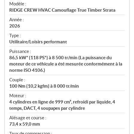
é
Modèle :
c
RIDGE CREW HVAC Camouflage True Timber Strata
i
f
Année :
i
2026
c
Type :
a
Utilitaire/Loisirs performant
t
Puissance :
i
86,5 kW* {118 PS*} à 8 500 tr/min (La puissance du
o
moteur de ce véhicule a été mesurée conformément à la
n
norme ISO 4106.)
s
Couple :
100 Nm {10,2 kgfm} à 8 000 tr/min
Moteur :
4 cylindres en ligne de 999 cm³, refroidi par liquide, 4
temps, DACT, 4 soupapes par cylindre
Alésage et course :
73,4 x 59,0 mm
Taux de compression :