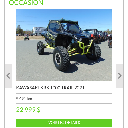
OCCASION
KAWASAKI KRX 1000 TRAIL 2021
KA
9 491
km
39 
22 999
$
6 
VOIR LES DÉTAILS