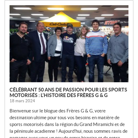
N
O
U
V
E
L
L
E
S
CÉLÉBRANT 50 ANS DE PASSION POUR LES SPORTS
MOTORISÉS : L’HISTOIRE DES FRÈRES G & G
18 mars 2024
Bienvenue sur le blogue des Frères G & G, votre
destination ultime pour tous vos besoins en matière de
sports motorisés dans la région du Grand Miramichi et de
la péninsule acadienne ! Aujourd’hui, nous sommes ravis de
partager avec vous un peu de notre histoire et de notre