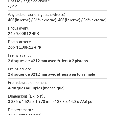
Chasse / angle de chasse :
- / 4,4°
Angle de direction (gauche/droite) :
40° (interne) / 31° (externe), 40° (interne) / 31° (externe)
Pneus avant :
26 x 9,00R12 4PR
Pneus arrière :
26 x 11,00R12 4PR
Freins avant :
2 disques de ø212 mm avec étriers à 2 pistons
Freins arrière :
2 disques de ø212 mm avec étriers à piston simple
Frein de stationnement :
À disques multiples (mécanique)
Dimensions (L x l x h) :
3 385 x 1 625 x 1 970 mm (133,3 x 64,0 x 77,6 po)
Empattement :