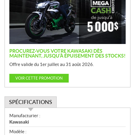
m
o
t
i
o
n
PROCUREZ-VOUS VOTRE KAWASAKI DÈS
MAINTENANT, JUSQU’À ÉPUISEMENT DES STOCKS!
Offre valide du 1er juillet au 31 août 2026.
VOIR CETTE PROMOTION
SPÉCIFICATIONS
S
Manufacturier :
p
Kawasaki
é
Modèle :