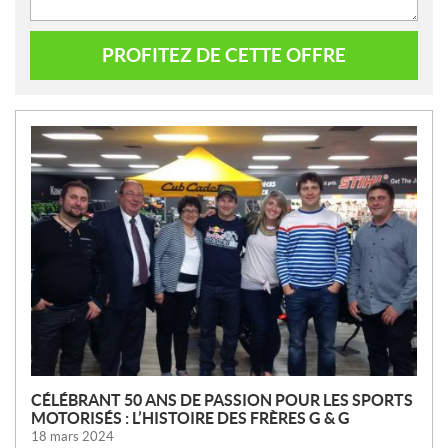
PROFITEZ DE CETTE OFFRE
N
O
U
V
E
L
L
E
S
CÉLÉBRANT 50 ANS DE PASSION POUR LES SPORTS
MOTORISÉS : L’HISTOIRE DES FRÈRES G & G
18 mars 2024