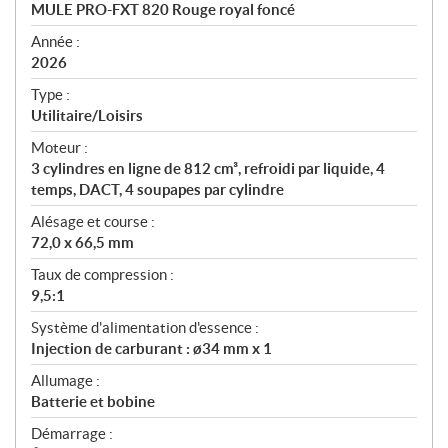
c
MULE PRO-FXT 820 Rouge royal foncé
i
f
Année :
i
2026
c
Type :
a
Utilitaire/Loisirs
t
Moteur :
i
3 cylindres en ligne de 812 cm³, refroidi par liquide, 4
o
temps, DACT, 4 soupapes par cylindre
n
s
Alésage et course :
72,0 x 66,5 mm
Taux de compression :
9,5:1
Système d'alimentation d'essence :
Injection de carburant : ø34 mm x 1
Allumage :
Batterie et bobine
Démarrage :