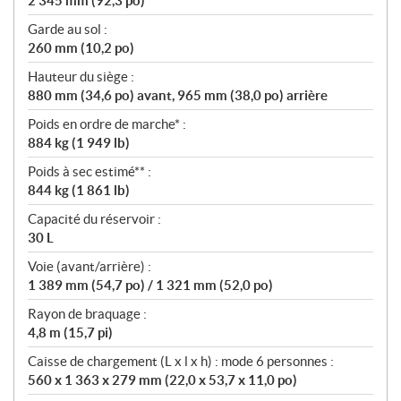
2 345 mm (92,3 po)
Garde au sol :
260 mm (10,2 po)
Hauteur du siège :
880 mm (34,6 po) avant, 965 mm (38,0 po) arrière
Poids en ordre de marche* :
884 kg (1 949 lb)
Poids à sec estimé** :
844 kg (1 861 lb)
Capacité du réservoir :
30 L
Voie (avant/arrière) :
1 389 mm (54,7 po) / 1 321 mm (52,0 po)
Rayon de braquage :
4,8 m (15,7 pi)
Caisse de chargement (L x l x h) : mode 6 personnes :
560 x 1 363 x 279 mm (22,0 x 53,7 x 11,0 po)