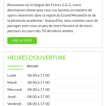
Bienvenue sur le blogue des Frères G & G, votre
destination ultime pour tous vos besoins en matière de
sports motorisés dans la région du Grand Miramichi et de
la péninsule acadienne ! Aujourd’hui, nous sommes ravis de
partager avec vous un peu de notre histoire et de notre
parcours au cours des 50 dernières années.
LIRE LA SUITE
HEURES D'OUVERTURE
MIRAMICHI
NEGUAC
G
Lundi :
08:00 à 17:00
É
N
Mardi :
08:00 à 17:00
É
Mercredi :
08:00 à 17:00
R
A
Jeudi :
08:00 à 17:00
L
Vendredi :
08:00 à 17:00