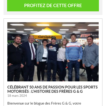
PROFITEZ DE CETTE OFFRE
N
O
U
V
E
L
L
E
S
CÉLÉBRANT 50 ANS DE PASSION POUR LES SPORTS
MOTORISÉS : L’HISTOIRE DES FRÈRES G & G
18 mars 2024
Bienvenue sur le blogue des Frères G & G, votre