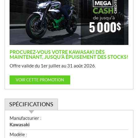
m
o
t
i
o
n
PROCUREZ-VOUS VOTRE KAWASAKI DÈS
MAINTENANT, JUSQU’À ÉPUISEMENT DES STOCKS!
Offre valide du 1er juillet au 31 août 2026.
VOIR CETTE PROMOTION
SPÉCIFICATIONS
S
Manufacturier :
p
Kawasaki
é
Modèle :