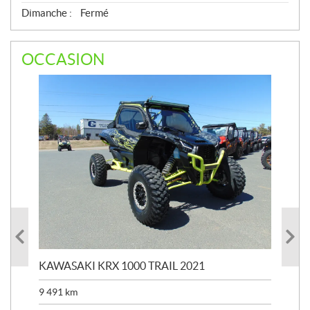
Dimanche :
Fermé
OCCASION
KAWASAKI KRX 1000 TRAIL 2021
KA
9 491
km
39 