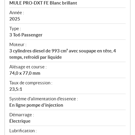
c
MULE PRO-DXT FE Blanc brillant
i
f
Année :
i
2025
c
Type :
a
3 To6 Passenger
t
Moteur :
i
3 cylindres diesel de 993 cm³ avec soupape en tête, 4
o
temps, refroidi par liquide
n
s
Alésage et course :
74,0 x 77,0 mm
Taux de compression :
23,5:1
Système d'alimentation d'essence :
En ligne pompe d'injection
Démarrage :
Électrique
Lubrification :