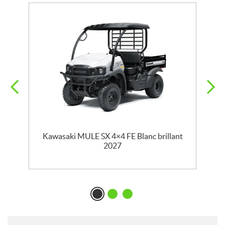
Kawasaki MULE SX 4×4 FE Blanc brillant
K
2027